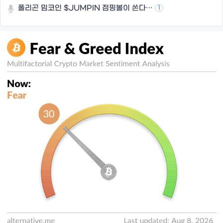
폴리곤 밈코인 $JUMPIN 점핑볼이 쏜다…
1