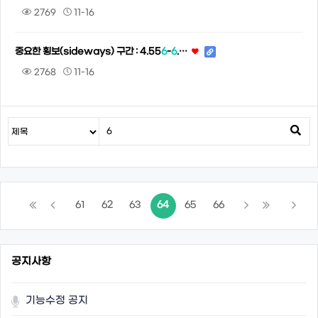
2769
11-16
중요한 횡보(sideways) 구간 : 4.55
6
-
6
.…
2768
11-16
61
62
63
64
65
66
공지사항
기능수정 공지