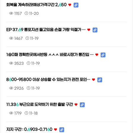
회복을 계속하라!예상가격구간 2,
6
50
1157
11-20
EP 37.
6
9 롱포지션 들고있음 손절 가랑 익절가 …
1467
11-19
1승0패 정확한곳에서반등 ㅅㅅㅅ 바로시장가 롱진입 …
3523
11-19
8
6
00-95800 이상 상승할 수 있는지가 관전 포인…
2926
11-19
11.33
6
부근으로 도약하기 위한 출발 구간
1719
11-18
지지 구간 : 0.
6
903-0.71
6
0