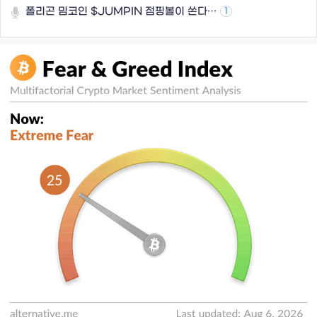
폴리곤 밈코인 $JUMPIN 점핑볼이 쏜다…
1