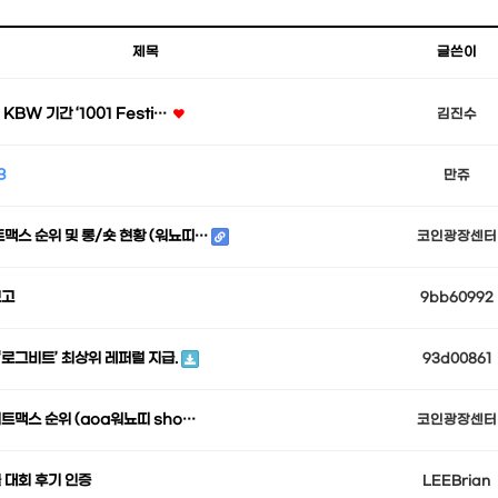
제목
글쓴이
 KBW 기간 ‘1001 Festi…
김진수
3
만쥬
트맥스 순위 및 롱/숏 현황 (워뇨띠…
코인광장센터
보고
9bb60992
‘로그비트’ 최상위 레퍼럴 지급.
93d00861
 비트맥스 순위 (aoa워뇨띠 sho…
코인광장센터
 대회 후기 인증
LEEBrian