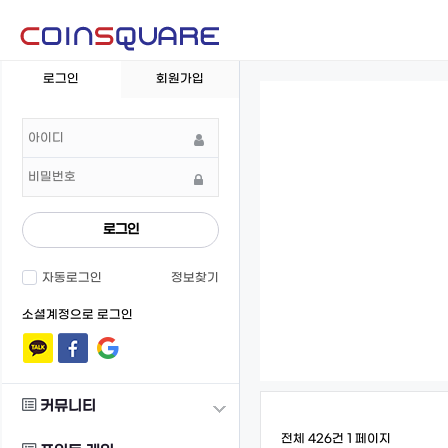
회
로그인
회원가입
원
로
그
인
로그인
자동로그인
정보찾기
소셜계정으로 로그인
커뮤니티
전체 426건
1 페이지