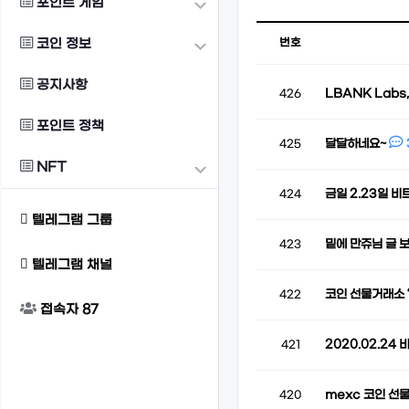
포인트 게임
코인 정보
번호
공지사항
LBANK Labs,
426
포인트 정책
달달하네요~
425
NFT
금일 2.23일 비
424
텔레그램 그룹
밑에 만쥬님 글 
423
텔레그램 채널
코인 선물거래소 
422
접속자
87
2020.02.24
421
mexc 코인 선물
420