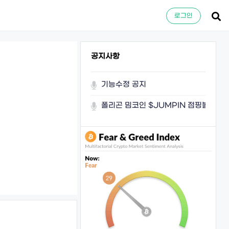
로그인
공지사항
기능수정 공지
폴리곤 밈코인 $JUMPIN 점핑볼이 쏜