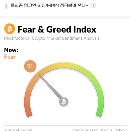
폴리곤 밈코인 $JUMPIN 점핑볼이 쏜다…
1