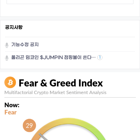
공지사항
기능수정 공지
폴리곤 밈코인 $JUMPIN 점핑볼이 쏜다…
1