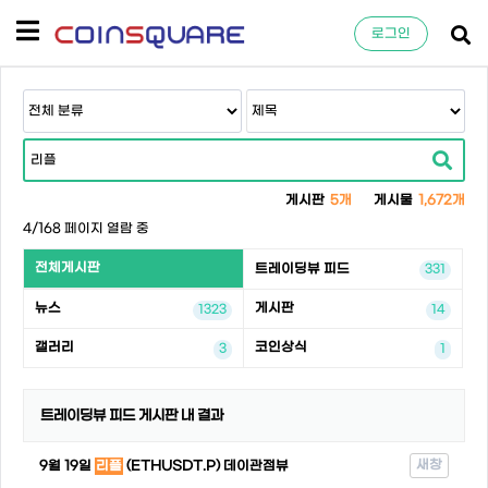
로그인
게시판
5개
게시물
1,672개
4/168 페이지 열람 중
전체게시판
트레이딩뷰 피드
331
뉴스
게시판
1323
14
갤러리
코인상식
3
1
트레이딩뷰 피드 게시판 내 결과
새창
9월 19일
리플
(ETHUSDT.P) 데이관점뷰