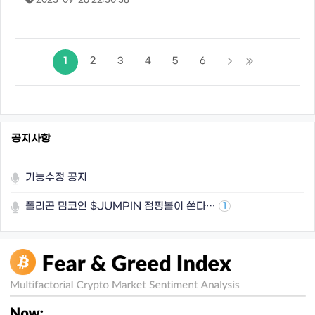
2023-09-26 22:30:38
1
2
3
4
5
6
공지사항
기능수정 공지
폴리곤 밈코인 $JUMPIN 점핑볼이 쏜다…
1