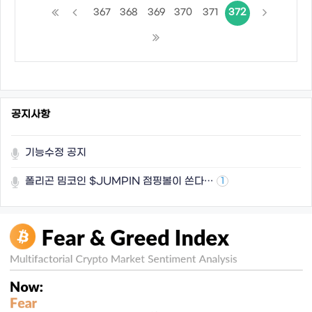
367
368
369
370
371
372
공지사항
기능수정 공지
폴리곤 밈코인 $JUMPIN 점핑볼이 쏜다…
1