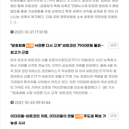
펀딩비율은 일시적으로 0.7까지 올랐다”고 전했다. 윤창현 의원 “업비트, 해외
법인 통해 우회상장…금융당국 특혜 의혹도”연합뉴스에 따르면 업비트가 해외
법인을 통해 가상화폐를 우회 상장하고 특정 세력이 이익을 보게끔 한 것이 아
니냐는 의혹이 제기됐다. 21일 국회 정무위원회 소속 윤창현 국민의힘 의원은
[…]…
2021-10-21 17:31:18
새창
“암호화폐
시장
낙관론 다시 고개” 비트코인 7900만원 돌파…
최고가 근접
미국 최초의 비트코인 선물 상장지수펀드(ETF)가 19일(현지 시간) 뉴욕증시
에서 거래를 시작한 첫날 5% 가까이 상승하며 거래를 마감했다. 올해 4월 미
국 최대 코인거래소인 코인베이스가 직상장한 데 이어 비트코인 ETF까지 등
장하면서 선물 ETF가 비트코인 현물 ETF로 가는 징검다리 역할을 할 것이란
기대감이 투자자들 사이에서 커지고 있다. 이런 기대감에 힘입어 국내 비트코
인 가격도 4% 가까이 오르며 7900만원선을 단순에 돌파했다. […]본 기사
"“암호화폐 시장 낙관론 다시 고개” 비트코인 7900만원 …
2021-10-20 09:31:44
새창
이더리움-비트코인 차트, 이더리움이 연말
시장
주도권 확보 가
능성 시사