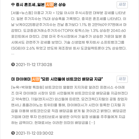
새창
中 증시 혼조세..일본
시장
은 상승
[서울=뉴스핌] 이홍규 기자 = 12일 아시아 주식시장은 대부분 강세를 나타냈
다. 일본 주가지수는 1%대 상승폭을 기록했다. 중국은 혼조세를 나타냈다. 이
날 닛케이225평균주가지수는 전날 종가보다 1.1% 뛴 2만9609.97엔에서 마
감했다. 도쿄증권거래소주가지수(TOPIX·토픽스)는 1.3% 상승한 2040.60
포인트에서 마쳤다. 간밤 미국 주식시장에서 기술주가 상승한 가운데 일본 증
시에서도 관련주가 강세를 보였다. 기술 신생업체 투자회사 소프트뱅크그룹
(SGB)이 2.6% 뛰었고 반도체 제조장비 회사 도쿄일렉트론이 2% 상승했다.
…
2021-11-12 17:30:28
새창
미 마이애미
시장
“모든 시민들에 비트코인 배당금 지급”
[뉴욕=박재형 특파원] 비트코인의 열렬한 지지자로 알려진 프랜시스 수아레
즈 미국 마이애미 시장이 모든 시민들에게 비트코인으로 배당금을 지급하겠다
고 약속했다. 11일(현지시간) 외신들에 따르면, 모건크릭디지털의 공동 창업자
앤서니 폼플리아노는 트위터를 통해, 마이애미시가 시민이 등록한 디지털 지
갑을 이용해 비트코인으로 직접 배당금을 받게 될 것이라고 밝혔다. 베당금은
기업에 대한 투자 인센티브로서 발생한 이익의 일정 비율을 주주들에게 지급
하는 금액이다. 현재로서는 이러한 의미의 배당금을 […]
2021-11-12 03:30:02