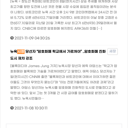
[뉴욕 = 장도선 특파원] 비트코인이 8일(현지시간) 상승 추세를 재개하며 사상
최고가를 향한 도전에 나선 것은 현물 시장 수요에 힘입은 움직임이라는 분석
이 나왔다. 비트코인은 뉴욕 시간 오후 2시 9분 코인마켓캡에서 24시간 전 대
비 5.72% 오른 6만6102.71달러를 가리켰다. 비트코인의 이날 장중 고점은 6
만6517.10달러로 지난달 20일 기록한 사상 최고가 6만6930.39달러에서 멀
지 않다. CNBC에 따르면 암호화폐 헤지펀드 ARK36의 미켈 […]
2021-11-09 04:30:26
새창
뉴욕
시장
당선자 “암호화폐 학교에서 가르쳐야” ..암호화폐 친화
도시 재차 강조
[블록미디어 James Jung 기자] 뉴욕시장 당선자 에릭 아담스는 “학교가 암
호화폐와 블록체인 기술을 가르쳐야한다”고 말했다. 에릭 아담스 당선자는 7
일(현지시간) CNN에 출연 “블록체인과 비트코인에 대해서 이야기하면 젊은
이들도 그것이 무엇인지 묻는다”며 “이는 전문가들에게도 어려운 과제”라고
말했다. 아담스 당선자는 뉴욕시를 암호화폐 친화적인 도시로 만들겠다고 공
약한 바 있다. 앞서 그는 첫 3개월 간 시장 급여를 암호화폐로 받겠다고 말하기
도 했다. 뉴욕시민들이…
2021-11-08 10:30:11