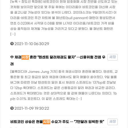
[뉴욕 = 장도선 특파원] 비트코인이 현재 암호화폐 시장 전반을 선도하고 있는
것처럼 보이지만 앞으로 몇 주일 후에는 이더리움이 비트코인을 대신해 시장
을 끌고나갈 가능성이 있다는 분석이 나왔다. 코인데스크는 9일(현지시간) 이
더리움-비트코인 주간 차트에 불 페넌트(bull pennant) 패턴이 형성되면서
연초 0.023에서 시작돼 0.08을 향해 나가던 이더리움/비트코인 가격 비율
상승 움직임이 재개될 가능성을 가리키고 있다고 밝혔다. 불 패넌트 패턴은
[…]
2021-11-10 06:30:29
새창
中 채권
시장
혼란 “텐센트 달러채권도 팔자” …신용위험 전염 우
려
[블록미디어 James Jung 기자] 중국 채권시장이 혼란에 빠졌다. 텐센트, 교
통은행 등 최고 등급의 달러 채권에 대해서도 팔자 매물이 쏟아졌다. 9일 블룸
버그에 따르면 이날 텐센트의 달러 표시 채권의 스프레드는 137bp로 전날보
다 12bp 확대됐다. 스프레드는 같은 신용등급의 달러 채권과 비교한 금리다.
스프레드가 확대됐다는 것은 상대적으로 헐 값에 매물이 나온다는 의미다. 1b
p는 0.01% 포인트다. 이 같은 스프레드 확대는 […]
2021-11-09 19:30:22
새창
비트코인 상승은 현물
시장
수요가 주도 … “7만달러 임박한 듯”