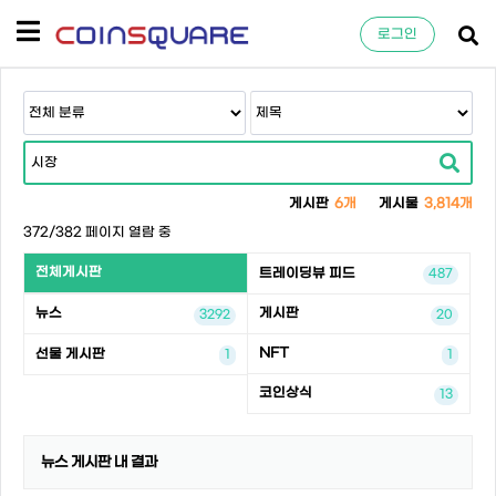
로그인
게시판
6개
게시물
3,814개
372/382 페이지 열람 중
전체게시판
트레이딩뷰 피드
487
뉴스
게시판
3292
20
NFT
선물 게시판
1
1
코인상식
13
뉴스 게시판 내 결과