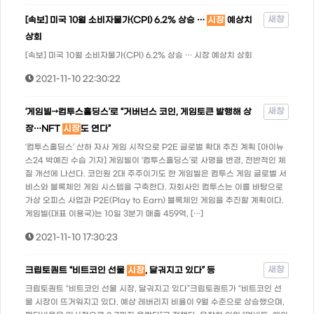
새창
[속보] 미국 10월 소비자물가(CPI) 6.2% 상승 …
시장
예상치
상회
[속보] 미국 10월 소비자물가(CPI) 6.2% 상승 … 시장 예상치 상회
2021-11-10 22:30:22
새창
‘게임빌→컴투스홀딩스’로 “거버넌스 코인, 게임토큰 발행해 상
장…NFT
시장
도 연다”
‘컴투스홀딩스’ 산하 자사 게임 시작으로 P2E 글로벌 확대 추진 계획 [아이뉴
스24 박예진 수습 기자] 게임빌이 ‘컴투스홀딩스’로 사명을 변경, 전반적인 체
질 개선에 나선다. 코인원 2대 주주이기도 한 게임빌은 컴투스 게임 글로벌 서
비스와 블록체인 게임 시스템을 구축한다. 자회사인 컴투스는 이를 바탕으로
가상 오피스 사업과 P2E(Play to Earn) 블록체인 게임을 추진할 계획이다.
게임빌(대표 이용국)는 10일 3분기 매출 459억, […]
2021-11-10 17:30:23
새창
크립토퀀트 “비트코인 선물
시장
, 달궈지고 있다” 등
크립토퀀트 “비트코인 선물 시장, 달궈지고 있다”크립토퀀트가 “비트코인 선
물 시장이 뜨거워지고 있다. 예상 레버리지 비율이 9월 수준으로 상승했으며,