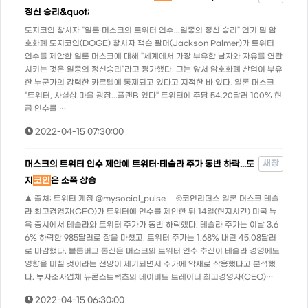
정신 승리&quot;
도지코인 창시자 "일론 머스크의 트위터 인수...일종의 정신 승리" 인기 밈 암
호화폐 도지코인(DOGE) 창시자 잭슨 팔머(Jackson Palmer)가 트위터
인수를 제안한 일론 머스크에 대해 "세계에서 가장 부유한 남자와 자유를 연관
시키는 것은 일종의 정신승리"라고 평가했다. 그는 앞서 암호화폐 산업이 부유
한 누군가의 강력한 카르텔에 통제되고 있다고 지적한 바 있다. 일론 머스크
"트위터, 사실상 마을 광장...플랜B 있다" 트위터에 주당 54.20달러 100% 현
금 인수를 …
2022-04-15 07:30:00
새창
머스크의 트위터 인수 제안에 트위터·테슬라 주가 동반 하락...도
지
코인
은 소폭 상승
▲ 출처: 트위터 계정 @mysocial_pulse ©코인리더스 일론 머스크 테슬
라 최고경영자(CEO)가 트위터에 인수를 제안한 뒤 14일(현지시간) 미국 뉴
욕 증시에서 테슬라와 트위터 주가가 동반 하락했다. 테슬라 주가는 이날 3.6
6% 하락한 985달러로 장을 마쳤고, 트위터 주가는 1.68% 내린 45.08달러
로 마감했다. 블룸버그 통신은 머스크의 트위터 인수 추진이 테슬라 경영에도
영향을 미칠 것이라는 전망이 제기되면서 주가에 악재로 작용했다고 분석했
다. 투자조사업체 뉴콘스트럭츠의 데이비드 트레이너 최고경영자(CEO)…
2022-04-15 06:30:00