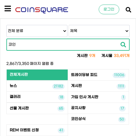
로그인
게시판
9개
게시물
33,491개
2,867/3,350 페이지 열람 중
전체게시판
트레이딩뷰 피드
11006
뉴스
게시판
21182
1111
갤러리
가입 인사 게시판
18
1
공지사항
선물 게시판
65
17
코인상식
50
REM 이벤트 신청
41