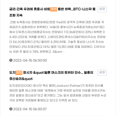
새창
금리·긴축 우려에 美증시·비트
코인
동반 하락...BTC-나스닥 동
조화 지속
간밤 뉴욕증시는 연방준비제도(연준·Fed)의 공격적 긴축에 대한 우려로 국
채금리가 급등하면서 하락했다. 14일(미 동부시간) 뉴욕증권거래소(NYSE)
에서 다우존스30산업평균지수는 전장보다 113.36포인트(0.33%) 하락한 3
4,451.23으로 거래를 마쳤다. 스탠더드앤드푸어스(S&P)500지수는 전장보
다 54.00포인트(1.21%) 떨어진 4,392.59로, 기술주 중심의 나스닥 지수는
전장보다 292.51포인트(2.14%) 밀린 13,351.08로 장을 마감했다. 다우지수
는 이번 주 들어 0.78% 하락했고, S&am…
2022-04-15 06:30:00
새창
도지
코인
창시자 &quot;일론 머스크의 트위터 인수... 일종의
정신승리&quot;
도지코인(DOGE) 창시자 잭슨 팔머(Jackson Palmer)가 트위터 인수를
제안한 일론 머스크에 대해 "세계에서 가장 부유한 남자와 자유를 연관시키는
것은 일종의 정신승리"라고 평가했다. 그는 앞서 암호화폐 산업이 부유한 누군
가의 강력한 카르텔에 통제되고 있다고 지적한 바 있다.
2022-04-15 06:30:37