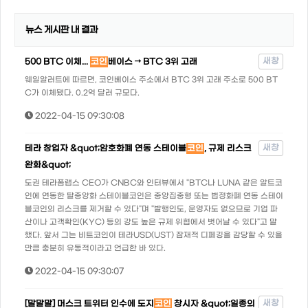
뉴스 게시판 내 결과
새창
500 BTC 이체...
코인
베이스 → BTC 3위 고래
웨일알러트에 따르면, 코인베이스 주소에서 BTC 3위 고래 주소로 500 BT
C가 이체됐다. 0.2억 달러 규모다.
2022-04-15 09:30:08
새창
테라 창업자 &quot;암호화폐 연동 스테이블
코인
, 규제 리스크
완화&quot;
도권 테라폼랩스 CEO가 CNBC와 인터뷰에서 "BTC나 LUNA 같은 알트코
인에 연동한 탈중앙화 스테이블코인은 중앙집중형 또는 법정화폐 연동 스테이
블코인의 리스크를 제거할 수 있다"며 "발행인도, 운영자도 없으므로 기업 파
산이나 고객확인(KYC) 등의 강도 높은 규제 위협에서 벗어날 수 있다"고 말
했다. 앞서 그는 비트코인이 테라USD(UST) 잠재적 디페깅을 감당할 수 있을
만큼 충분히 유동적이라고 언급한 바 있다.
2022-04-15 09:30:07
새창
[말말말] 머스크 트위터 인수에 도지
코인
창시자 &quot;일종의