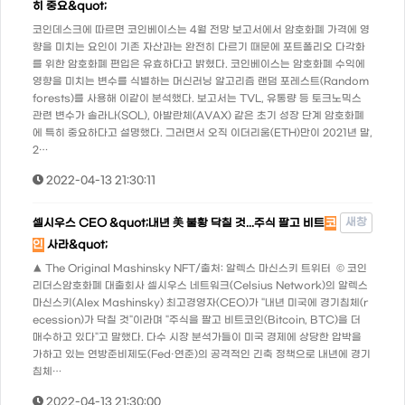
히 중요&quot;
코인데스크에 따르면 코인베이스는 4월 전망 보고서에서 암호화폐 가격에 영
향을 미치는 요인이 기존 자산과는 완전히 다르기 때문에 포트폴리오 다각화
를 위한 암호화폐 편입은 유효하다고 밝혔다. 코인베이스는 암호화폐 수익에
영향을 미치는 변수를 식별하는 머신러닝 알고리즘 랜덤 포레스트(Random
forests)를 사용해 이같이 분석했다. 보고서는 TVL, 유통량 등 토크노믹스
관련 변수가 솔라나(SOL), 아발란체(AVAX) 같은 초기 성장 단계 암호화폐
에 특히 중요하다고 설명했다. 그러면서 오직 이더리움(ETH)만이 2021년 말,
2…
2022-04-13 21:30:11
새창
셀시우스 CEO &quot;내년 美 불황 닥칠 것...주식 팔고 비트
코
인
사라&quot;
▲ The Original Mashinsky NFT/출처: 알렉스 마신스키 트위터 © 코인
리더스암호화폐 대출회사 셀시우스 네트워크(Celsius Network)의 알렉스
마신스키(Alex Mashinsky) 최고경영자(CEO)가 "내년 미국에 경기침체(r
ecession)가 닥칠 것"이라며 "주식을 팔고 비트코인(Bitcoin, BTC)을 더
매수하고 있다"고 말했다. 다수 시장 분석가들이 미국 경제에 상당한 압박을
가하고 있는 연방준비제도(Fed·연준)의 공격적인 긴축 정책으로 내년에 경기
침체…
2022-04-13 21:30:00