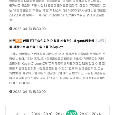
애널리스트 니콜라스 머튼은 "비트코인을 1년 이상 보유하고 있는 사람들이
증가하고 있으며, 유통 시장 내 공급이 줄어들고 있다"며 이 같이 주장했다. 그
는 "비트코인은 몇 주 또는 몇 달 후 나스닥, S&P 500(SPX)보다 나은 퍼포먼
스(상승세)를 보여주기 시작할 것"이라며 "BTC/SPX 차트는 강세 패넌트를
형…
2022-04-13 18:30:00
새창
비트
코인
현물 ETF 승인되면 어떻게 바뀔까?...&quot;암호화
폐 시장으로 수조달러 밀려들 것&quot;
규제가 명확해지면 암호화폐 시장으로 수 조 달러가 밀려들어올 수 있다는 전
망이 나왔다. 13일(현지시간) 데일리호들에 따르면, 캐나다 억만장자인 케빈
오리어리(Kevin O"Leary)가 "규제가 명확해지면 거대한 댐에 갇힌 수 조 달
러의 자본이 암호화폐 시장으로 밀려들 수 있다"면서 이 같이 전망했다. 그는
"암호화폐 시장에 대한 제도적 관심에 대한 얘기는 많았지만, 사실상 기관들은
아직 게임에 참여하지도 않았다"면서 "가장 쉬운 길은 미국 증권거래위원회(S
EC)가 캐나다처…
2022-04-13 18:30:00
2869
2870
2871
2872
2873
2874