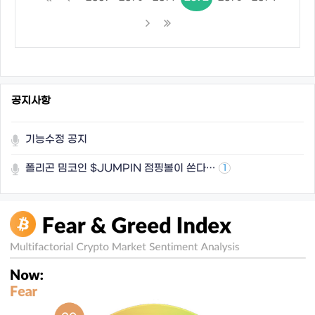
공지사항
기능수정 공지
폴리곤 밈코인 $JUMPIN 점핑볼이 쏜다…
1