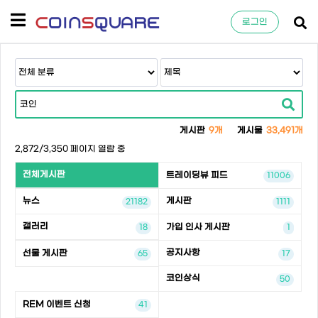
로그인
게시판
9개
게시물
33,491개
2,872/3,350 페이지 열람 중
전체게시판
트레이딩뷰 피드
11006
뉴스
게시판
21182
1111
갤러리
가입 인사 게시판
18
1
공지사항
선물 게시판
65
17
코인상식
50
REM 이벤트 신청
41