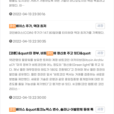
람들도 도지코인 거래가 가능하도록 하는 기술이 라디오도지의 핵심 목표라고
밝혔다. 이…
2022-04-13 23:30:16
새창
코인
베이스 주가, 역대 최저
코인베이스(COIN) 주가가 147.80달러를 터치하며 역대 최저가를 기록했다.
2022-04-13 22:30:35
새창
[코툰] &quot;미 정부, 비트
코인
에 청신호 주고 있다&quot;
95만명의 팔로워를 보유한 트위터 계정 비트코인 아카이브(Bitcoin Archiv
e)가 "미국 정부가 비트코인에 어느 정도의 "청신호(Green light)"를 주고 있
다. 재닛 옐런 재무장관의 태도가 180도 전환됐다"고 전하며 재닛 옐런 장관의
발언을 공유했다. 옐런 장관은 앞서 "비트코인 백서는 거래를 검증하는 새로운
방법을 제안했다. 새로운 기술은 은행과 같은 중앙집중형 중개업자에 대한 의
존도를 줄일 가능성을 제기했다"고 평가한 바 있다. ※코툰(코인 웹툰)은 코인
리더스…
2022-04-13 22:30:00
새창
코인
베이스 &quot;토크노믹스 변수, 솔라나·아발란체 등에 특