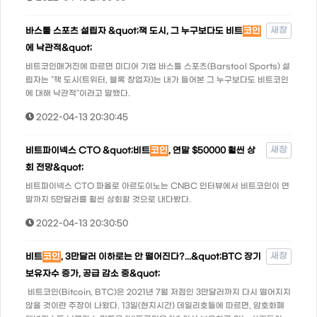
새창
바스툴 스포츠 설립자 &quot;잭 도시, 그 누구보다도 비트
코인
에 낙관적&quot;
비트코인매거진에 따르면 미디어 기업 바스툴 스포츠(Barstool Sports) 설
립자는 "잭 도시(트위터, 블록 창업자)는 내가 들어본 그 누구보다도 비트코인
에 대해 낙관적"이라고 말했다.
2022-04-13 20:30:45
새창
비트파이넥스 CTO &quot;비트
코인
, 연말 $50000 훨씬 상
회 전망&quot;
비트파이넥스 CTO 파올로 아르도이노는 CNBC 인터뷰에서 비트코인이 연
말까지 5만달러를 훨씬 상회할 것으로 내다봤다.
2022-04-13 20:30:50
새창
비트
코인
, 3만달러 이하로는 안 떨어진다?...&quot;BTC 장기
보유자수 증가, 공급 감소 중&quot;
비트코인(Bitcoin, BTC)은 2021년 7월 저점인 3만달러까지 다시 떨어지지
않을 것이란 주장이 나왔다. 13일(현지시간) 데일리호들에 따르면, 암호화폐