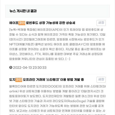
뉴스 게시판 내 결과
새창
에이프
코인
로빈후드 상장 가능성에 강한 상승세
[뉴욕=박재형 특파원] 에이프코인(APE)이 인기 트레이딩 앱 로빈후드에 상
장될 수 있다는 소식과 함께 에이프코인 가격의 폭등 가능성이 제기됐다. 13일
(현지시간) 코인텔레그래프에 따르면, 암호화폐 시장에서는 로빈후드가 인기
NFT(대체불가토큰) 콜렉션 보어드 에이프 요트 클럽(BAYC)의 암호화폐 에
이프를 상장할 것이라는 소문이 확산 중이다. 지난달 중순 출시한 에이프는 바
이낸스, 코인베이스, FTX, 제미니를 포함한 대부분 주요 거래소에 상장되며
암호화폐 커뮤니티의 관심이 집중된 바 있다. […]
2022-04-13 23:30:33
새창
도지
코인
오프라인 거래에 ‘스타링크’ 이용 방법 개발 중
블록미디어에 따르면 도지코인(DOGE)의 오프라인 거래를 위해 스타링크(St
arlink) 위성 네트워크를 이용하는 방법을 개발 중이라고 13일(현지시간) 크
립토포테이토가 보도했다. 도지코인재단의 개발팀은 일론 머스크의 위성 인터
넷 기업 스타링크의 기술과 자사의 라디오도지(RadioDoge) 기술을 결합해
인터넷 없이도 도지코인 거래가 가능하도록 하는 방법에 관한 보고서를 공개
했다. 보고서는 스타링크 위성 네트워크와 연계해 인터넷을 이용할 수 없는 사