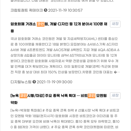
들어왔습니다. 다음 내용은 "코인데스크 프리미엄"에서 읽을 수 있습니다.
크립토퀀트 퀵테이크
2021-11-19 10:30:57
새창
암호화폐 거래소
코인
원, 개발·디자인 등 12개 분야서 100명 채
용
국내 암호화폐 거래소 코인원은 개발 및 자금세탁방지(AML) 센터를 중심으
로 총 100여명을 채용한다고 18일 밝혔다.모집분야는 Δ서비스기획 Δ디자인
Δ서버 개발 Δ프론트엔드 개발 ΔAOS개발 Δ백엔드 지갑 개발 ΔQA ΔDBA Δ
상장지원 Δ입출금 데이터 모니터링 ΔPM ΔSTR의심거래 모니터링 등 12개
분야다.코인원은 암호화폐 사업자로서 역량·전문성을 강화하기 위해 우수 개
발 인력을 대거 확보한다는 계획이다. 이의 일환으로 개발(경력) 직군에 한해
전 직장 총 보상 대비 최대 150% 인상을 보장한다.차명훈 코인원 대표는 �…
디지털뉴스팀
2021-11-19 09:30:00
새창
[뉴욕
코인
시황/마감] 주요 종목 낙폭 확대 … 비트
코인
모멘텀
약화
[뉴욕=박재형 특파원] # 주요 종목 큰폭 하락 # 선물시장 낙폭 확대 # 비트코
인 모멘텀 약화 18일(현지시각) 암호화폐 시장은 비트코인과 이더리움 등 주
요 종목 대부분 오전에 비해 낙폭이 확대됐다. 톱10 종목 모두 하락했고, 톱10
0 중 88개의 가격이 내렸다. # 주요 종목 큰폭 하락 코인마켓캡에 따르면, 비