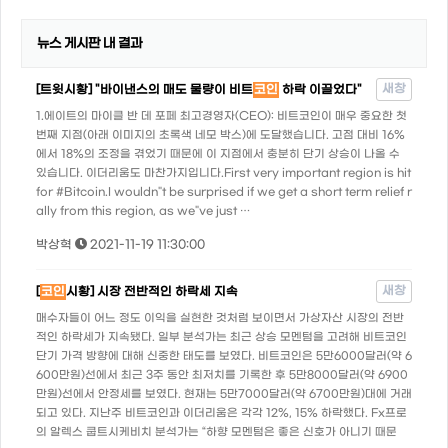
뉴스 게시판 내 결과
새창
[트윗시황] "바이낸스의 매도 물량이 비트
코인
하락 이끌었다"
1.에이트의 마이클 반 데 포페 최고경영자(CEO): 비트코인이 매우 중요한 첫
번째 지점(아래 이미지의 초록색 네모 박스)에 도달했습니다. 고점 대비 16%
에서 18%의 조정을 겪었기 때문에 이 지점에서 충분히 단기 상승이 나올 수
있습니다. 이더리움도 마찬가지입니다.First very important region is hit
for #Bitcoin.I wouldn"t be surprised if we get a short term relief r
ally from this region, as we"ve just …
박상혁
2021-11-19 11:30:00
새창
[
코인
시황] 시장 전반적인 하락세 지속
매수자들이 어느 정도 이익을 실현한 것처럼 보이면서 가상자산 시장의 전반
적인 하락세가 지속됐다. 일부 분석가는 최근 상승 모멘텀을 고려해 비트코인
단기 가격 방향에 대해 신중한 태도를 보였다. 비트코인은 5만6000달러(약 6
600만원)선에서 최근 3주 동안 최저치를 기록한 후 5만8000달러(약 6900
만원)선에서 안정세를 보였다. 현재는 5만7000달러(약 6700만원)대에 거래
되고 있다. 지난주 비트코인과 이더리움은 각각 12%, 15% 하락했다. Fx프로
의 알렉스 쿱트시케비치 분석가는 “하향 모멘텀은 좋은 신호가 아니기 때문