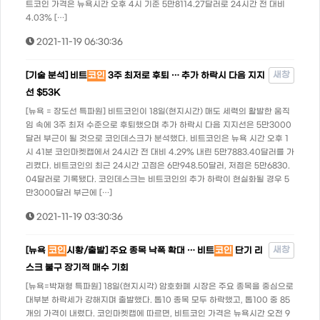
트코인 가격은 뉴욕시간 오후 4시 기준 5만8114.27달러로 24시간 전 대비
4.03% […]
2021-11-19 06:30:36
새창
[기술 분석] 비트
코인
3주 최저로 후퇴 … 추가 하락시 다음 지지
선 $53K
[뉴욕 = 장도선 특파원] 비트코인이 18일(현지시간) 매도 세력의 활발한 움직
임 속에 3주 최저 수준으로 후퇴했으며 추가 하락시 다음 지지선은 5만3000
달러 부근이 될 것으로 코인데스크가 분석했다. 비트코인은 뉴욕 시간 오후 1
시 41분 코인마켓캡에서 24시간 전 대비 4.29% 내린 5만7883.40달러를 가
리켰다. 비트코인의 최근 24시간 고점은 6만948.50달러, 저점은 5만6830.
04달러로 기록됐다. 코인데스크는 비트코인의 추가 하락이 현실화될 경우 5
만3000달러 부근에 […]
2021-11-19 03:30:36
새창
[뉴욕
코인
시황/출발] 주요 종목 낙폭 확대 … 비트
코인
단기 리
스크 불구 장기적 매수 기회
[뉴욕=박재형 특파원] 18일(현지시각) 암호화폐 시장은 주요 종목을 중심으로
대부분 하락세가 강해지며 출발했다. 톱10 종목 모두 하락했고, 톱100 중 85
개의 가격이 내렸다. 코인마켓캡에 따르면, 비트코인 가격은 뉴욕시간 오전 9