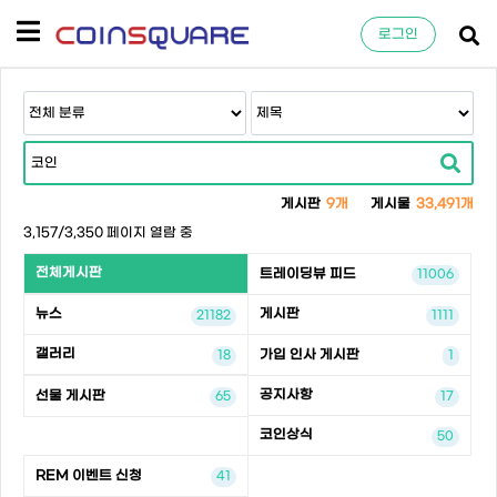
로그인
게시판
9개
게시물
33,491개
3,157/3,350 페이지 열람 중
전체게시판
트레이딩뷰 피드
11006
뉴스
게시판
21182
1111
갤러리
가입 인사 게시판
18
1
공지사항
선물 게시판
65
17
코인상식
50
REM 이벤트 신청
41