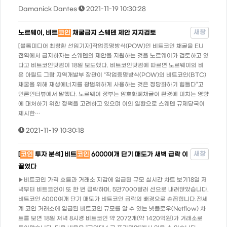
Damanick Dantes
2021-11-19 10:30:28
새창
노르웨이, 비트
코인
채굴금지 스웨덴 제안 지지검토
[블록미디어 최창환 선임기자]작업증명방식(POW)인 비트코인 채굴을 EU
전역에서 금지하자는 스웨덴의 제안을 지원하는 것을 노르웨이가 검토하고 있
다고 비트코인닷컴이 18일 보도했다. 비트코인닷컴에 따르면 노르웨이의 비
욘 아릴드 그람 지역개발부 장관이 “작업증명방식(POW)의 비트코인(BTC)
채굴을 위해 재생에너지를 광범위하게 사용하는 것은 정당화하기 힘들다”고
언론인터뷰에서 말했다. 노르웨이 정부는 암호화폐채굴이 환경에 미치는 영향
에 대처하기 위한 정책을 고려하고 있으며 이의 일환으로 스웨덴 규제당국이
제시한…
2021-11-19 10:30:18
새창
[
코인
투자 분석] 비트
코인
6000여개 단기 매도가 새벽 급락 이
끌었다
▶비트코인 가격 흐름과 거래소 지갑에 입금된 규모 실시간 차트 보기18일 저
녁부터 비트코인이 또 한 번 급락하며, 5만7000달러 선으로 내려앉았습니다.
비트코인 6000여개 단기 매도가 비트코인 급락의 배경으로 손꼽힙니다.전세
계 코인 거래소에 입금된 비트코인 규모를 알 수 있는 넷플로우(Netflow) 차
트를 보면 18일 저녁 8시경 비트코인 약 2072개(약 1420억원)가 거래소로