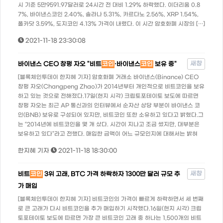
시 기준 5만9591.97달러로 24시간 전 대비 1.29% 하락했다. 이더리움 0.8
7%, 바이낸스코인 2.40%, 솔라나 5.31%, 카르다노 2.56%, XRP 1.54%,
폴카닷 3.59%, 도지코인 4.13% 가격이 내렸다. 이 시간 암호화폐 시장의 […]
2021-11-18 23:30:08
새창
바이낸스 CEO 창펑 자오 "비트
코인
·바이낸스
코인
보유 중"
[블록체인투데이 한지혜 기자] 암호화폐 거래소 바이낸스(Binance) CEO
창펑 자오(Changpeng Zhao)가 2014년부터 개인적으로 비트코인을 보유
하고 있는 것으로 전해졌다.17일(현지 시각) 크립토포테이토 보도에 따르면
창펑 자오는 최근 AP 통신과의 인터뷰에서 순자산 상당 부분이 바이낸스 코
인(BNB) 보유로 구성되어 있지만, 비트코인 또한 소유하고 있다고 밝혔다.그
는 “2014년에 비트코인을 몇 개 샀다. 시간이 지나고 조금 썼지만, 대부분은
보유하고 있다”라고 전했다. 매입한 금액이 어느 규모인지에 대해서는 밝혀
한지혜 기자
2021-11-18 18:30:00
새창
비트
코인
3위 고래, BTC 가격 하락하자 1300만 달러 규모 추
가 매입
[블록체인투데이 한지혜 기자] 비트코인의 가격이 빠르게 하락하면서 세 번째
로 큰 고래가 다시 비트코인을 추가 매입하기 시작했다.16일(현지 시각) 크립
토포테이토 보도에 따르면 가장 큰 비트코인 고래 중 하나는 1,500개의 비트