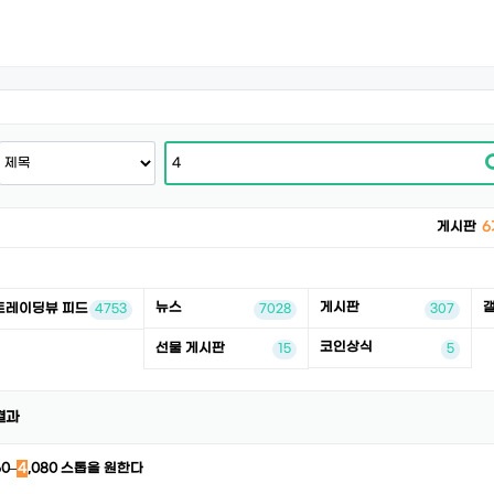
게시판
6
뉴스
게시판
트레이딩뷰 피드
4753
7028
307
코인상식
선물 게시판
15
5
결과
60–
4
,080 스톱을 원한다