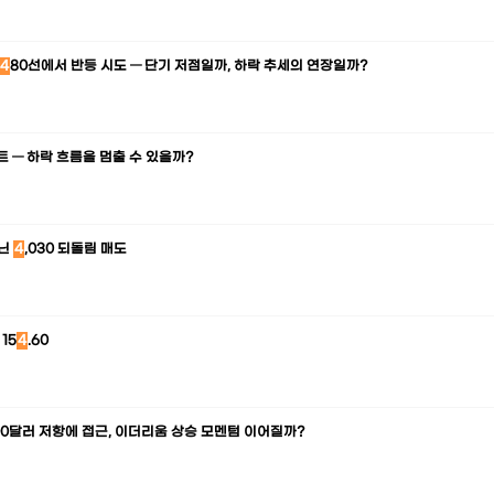
4
80선에서 반등 시도 — 단기 저점일까, 하락 추세의 연장일까?
트 — 하락 흐름을 멈출 수 있을까?
아닌
4
,030 되돌림 매도
 15
4
.60
900달러 저항에 접근, 이더리움 상승 모멘텀 이어질까?