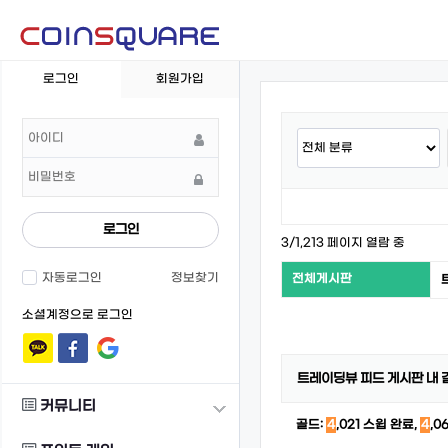
회
로그인
회원가입
원
로
그
인
로그인
3/1,213 페이지 열람 중
자동로그인
정보찾기
전체게시판
소셜계정으로 로그인
트레이딩뷰 피드 게시판 내 
커뮤니티
골드:
4
,021 스윕 완료,
4
,0