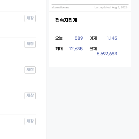
새창
접속자집계
오늘
589
어제
1,145
새창
최대
12,635
전체
5,692,683
새창
새창
새창