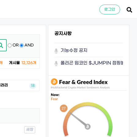
로그인
공지사항
OR
AND
기능수정 공지
폴리곤 밈코인 $JUMPIN 점핑볼이 쏜
개
게시물
12,126개
갤러리
18
새창