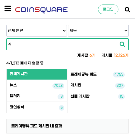
로그인
게시판
6개
게시물
12,126개
4/1,213 페이지 열람 중
전체게시판
트레이딩뷰 피드
4753
뉴스
게시판
7028
307
갤러리
선물 게시판
18
15
코인상식
5
트레이딩뷰 피드 게시판 내 결과