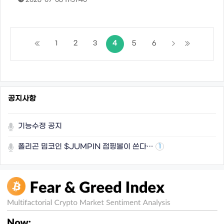
2026-07-06 11:31:40
1
2
3
4
5
6
공지사항
기능수정 공지
폴리곤 밈코인 $JUMPIN 점핑볼이 쏜다…
1