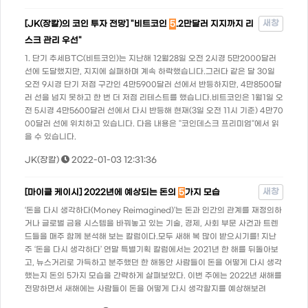
새창
[JK(장칼)의 코인 투자 전망] "비트코인
5
.2만달러 지지까지 리
스크 관리 우선"
1. 단기 추세BTC(비트코인)는 지난해 12월28일 오전 2시경 5만2000달러
선에 도달했지만, 지지에 실패하며 계속 하락했습니다.그러다 같은 달 30일
오전 9시경 단기 저점 구간인 4만5900달러 선에서 반등하지만, 4만8500달
러 선을 넘지 못하고 한 번 더 저점 리테스트를 했습니다.비트코인은 1월1일 오
전 5시경 4만5600달러 선에서 다시 반등해 현재(3일 오전 11시 기준) 4만70
00달러 선에 위치하고 있습니다. 다음 내용은 "코인데스크 프리미엄"에서 읽
을 수 있습니다.
JK(장칼)
2022-01-03 12:31:36
새창
[마이클 케이시] 2022년에 예상되는 돈의
5
가지 모습
‘돈을 다시 생각하다(Money Reimagined)’는 돈과 인간의 관계를 재정의하
거나 글로벌 금융 시스템을 바꿔놓고 있는 기술, 경제, 사회 부문 사건과 트렌
드들을 매주 함께 분석해 보는 칼럼이다.모두 새해 복 많이 받으시기를! 지난
주 ‘돈을 다시 생각하다’ 연말 특별기획 칼럼에서는 2021년 한 해를 뒤돌아보
고, 뉴스거리로 가득하고 분주했던 한 해동안 사람들이 돈을 어떻게 다시 생각
했는지 돈의 5가지 모습을 간략하게 살펴보았다. 이번 주에는 2022년 새해를
전망하면서 새해에는 사람들이 돈을 어떻게 다시 생각할지를 예상해보려