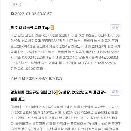
l issue…
2022-01-02 20:31:57
새창
한 주의 급등락 코인 Top
5
주간 급등 코인1. 러프(RUFF)2일 오전8시 기준 0.01192달러지난주 대비 38
9.69% 상승시가총액 385만2862달러 최근 뉴스 - 특별한 뉴스 없음​2. 프라
임코인(XPM)2일 오전8시 기준 0.2124달러지난주 대비 284.27% 상승시가
총액 125만2821달러최근 뉴스 - 특별한 뉴스 없음​3. 제온(ZEON)2일 오전8
시 기준 0.002402달러지난주 대비 272.04% 상승시가총액 34만2083달
러최근 뉴스 - 특별한 뉴스 없음​4. 베이비키티(BABYKITTY)2일 오전8시
기준 0.0...00001달러
김윤경
2022-01-02 10:31:09
새창
암호화폐 펀드규모 일년간 16
5
% 성장, 2022년도 확대 전망–
블룸버그
[블록미디어 최창환 선임기자]블룸버그가 전세계 암호화폐 투자펀드의 규모
가 2021년초에 35개 240억달러에서, 80개 630억달러로 급증했다고 블룸
버그 인텔리전스의 자료를 인용해 보도했다. 펀드규모가 165% 성장한 것이
다. 블룸버그는 비트코인 선물을 추적하는 프로셰어스(ProShares) 펀드(ET
F)의 등장이 2021년에 나타난 괄목할만한 성취지만 세계적으로 다른 펀드들