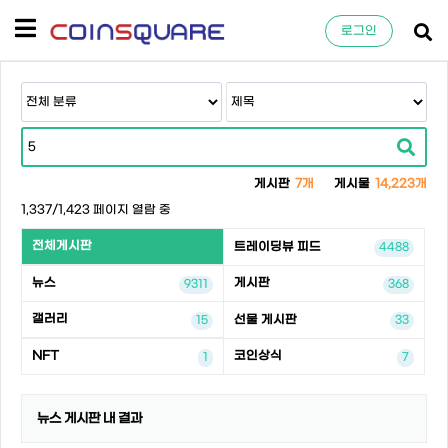
로그인
게시판
7개
게시물
14,223개
1,337/1,423 페이지 열람 중
전체게시판
트레이딩뷰 피드
4488
뉴스
게시판
9311
368
갤러리
선물 게시판
15
33
NFT
코인상식
1
7
뉴스 게시판 내 결과