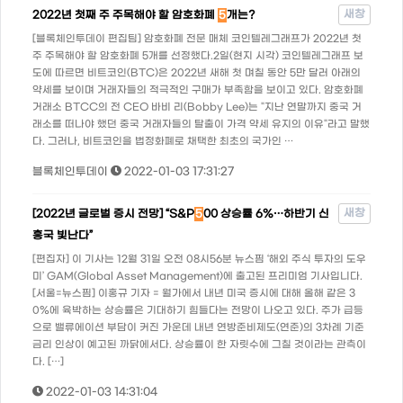
새창
2022년 첫째 주 주목해야 할 암호화폐
5
개는?
[블록체인투데이 편집팀] 암호화폐 전문 매체 코인텔레그래프가 2022년 첫
주 주목해야 할 암호화폐 5개를 선정했다.2일(현지 시각) 코인텔레그래프 보
도에 따르면 비트코인(BTC)은 2022년 새해 첫 며칠 동안 5만 달러 아래의
약세를 보이며 거래자들의 적극적인 구매가 부족함을 보이고 있다. 암호화폐
거래소 BTCC의 전 CEO 바비 리(Bobby Lee)는 "지난 연말까지 중국 거
래소를 떠나야 했던 중국 거래자들의 탈출이 가격 약세 유지의 이유"라고 말했
다. 그러나, 비트코인을 법정화폐로 채택한 최초의 국가인 …
블록체인투데이
2022-01-03 17:31:27
새창
[2022년 글로벌 증시 전망] “S&P
5
00 상승률 6%…하반기 신
흥국 빛난다”
[편집자] 이 기사는 12월 31일 오전 08시56분 뉴스핌 ‘해외 주식 투자의 도우
미’ GAM(Global Asset Management)에 출고된 프리미엄 기사입니다.
[서울=뉴스핌] 이홍규 기자 = 월가에서 내년 미국 증시에 대해 올해 같은 3
0%에 육박하는 상승률은 기대하기 힘들다는 전망이 나오고 있다. 주가 급등
으로 밸류에이션 부담이 커진 가운데 내년 연방준비제도(연준)의 3차례 기준
금리 인상이 예고된 까닭에서다. 상승률이 한 자릿수에 그칠 것이라는 관측이
다. […]
2022-01-03 14:31:04