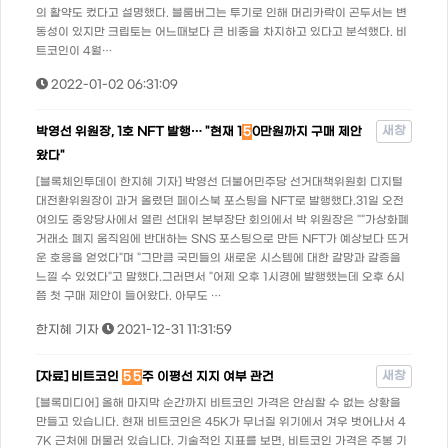
의 활약도 컸다고 설명했다. 블룸버그는 투기로 인해 머리카락이 곤두서는 변
동성이 있지만 크립토는 어느때보다 큰 비중을 차지하고 있다고 분석했다. 비
트코인이 4월…
2022-01-02 06:31:09
새창
박영선 위원장, 1호 NFT 발행… "현재 1
5
0만원까지 구매 제안
왔다"
[블록체인투데이 한지혜 기자] 박영선 더불어민주당 선거대책위원회 디지털
대전환위원장이 과거 올렸던 페이스북 포스팅을 NFT로 발행했다.31일 오전
여의도 중앙당사에서 열린 선대위 본부장단 회의에서 박 위원장은 ""가상화폐
거래소 폐지 움직임에 반대하는 SNS 포스팅으로 만든 NFT가 예상보다 뜨거
운 호응을 얻었다"며 "그만큼 국민들의 새로운 시스템에 대한 갈망과 갈증을
느낄 수 있었다"고 말했다.그러면서 "어제 오후 1시경에 발행했는데 오후 6시
쯤 첫 구매 제안이 들어왔다. 아무도 …
한지혜 기자
2021-12-31 11:31:59
새창
[자료] 비트코인
5
5
주 이평선 지지 여부 관건
[블록미디어] 올해 마지막 순간까지 비트코인 가격은 안심할 수 없는 상황을
만들고 있습니다. 현재 비트코인은 45K가 무너질 위기에서 겨우 벗어나서 4
7K 근처에 머물러 있습니다. 기술적인 지표를 보면, 비트코인 가격은 주봉 기