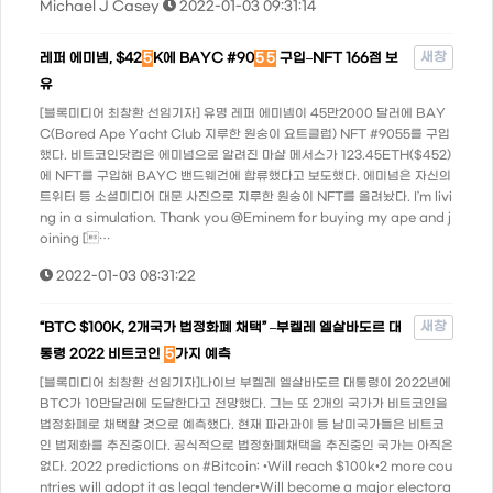
Michael J Casey
2022-01-03 09:31:14
새창
레퍼 에미넴, $42
5
K에 BAYC #90
5
5
구입–NFT 166점 보
유
[블록미디어 최창환 선임기자] 유명 레퍼 에미넴이 45만2000 달러에 BAY
C(Bored Ape Yacht Club 지루한 원숭이 요트클럽) NFT #9055를 구입
했다. 비트코인닷컴은 에미넘으로 알려진 마샬 메서스가 123.45ETH($452)
에 NFT를 구입해 BAYC 밴드웨건에 합류했다고 보도했다. 에미넘은 자신의
트위터 등 소셜미디어 대문 사진으로 지루한 원숭이 NFT를 올려놨다. I’m livi
ng in a simulation. Thank you @Eminem for buying my ape and j
oining […
2022-01-03 08:31:22
새창
“BTC $100K, 2개국가 법정화폐 채택” –부켈레 엘살바도르 대
통령 2022 비트코인
5
가지 예측
[블록미디어 최창환 선임기자]나이브 부켈레 엘살바도르 대통령이 2022년에
BTC가 10만달러에 도달한다고 전망했다. 그는 또 2개의 국가가 비트코인을
법정화폐로 채택할 것으로 예측했다. 현재 파라과이 등 남미국가들은 비트코
인 법제화를 추진중이다. 공식적으로 법정화폐채택을 추진중인 국가는 아직은
없다. 2022 predictions on #Bitcoin: •Will reach $100k•2 more cou
ntries will adopt it as legal tender•Will become a major electora