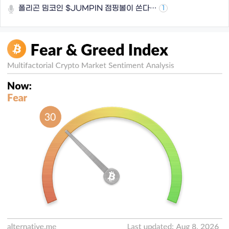
폴리곤 밈코인 $JUMPIN 점핑볼이 쏜다…
1