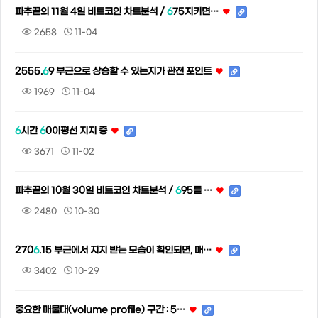
파추끝의 11월 4일 비트코인 차트분석 /
6
75지키면…
2658
11-04
2555.
6
9 부근으로 상승할 수 있는지가 관전 포인트
1969
11-04
6
시간
6
0이평선 지지 중
3671
11-02
파추끝의 10월 30일 비트코인 차트분석 /
6
95를 …
2480
10-30
270
6
.15 부근에서 지지 받는 모습이 확인되면, 매…
3402
10-29
중요한 매물대(volume profile) 구간 : 5…