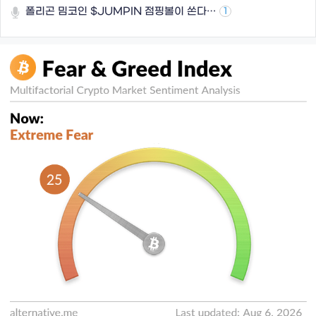
폴리곤 밈코인 $JUMPIN 점핑볼이 쏜다…
1