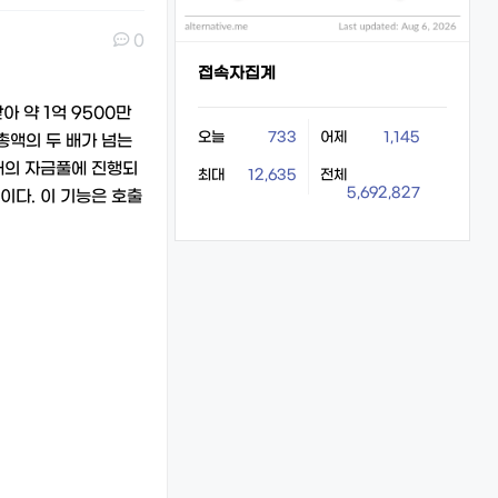
0
접속자집계
아 약 1억 9500만
오늘
733
어제
1,145
 총액의 두 배가 넘는
4개의 자금풀에 진행되
최대
12,635
전체
5,692,827
인이다. 이 기능은 호출