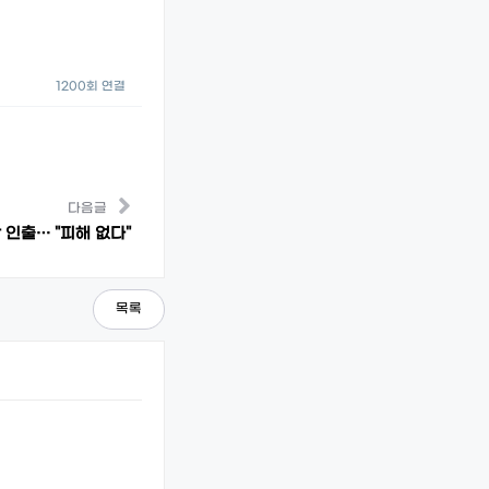
1200회 연결
다음글
인출… "피해 없다"
목록