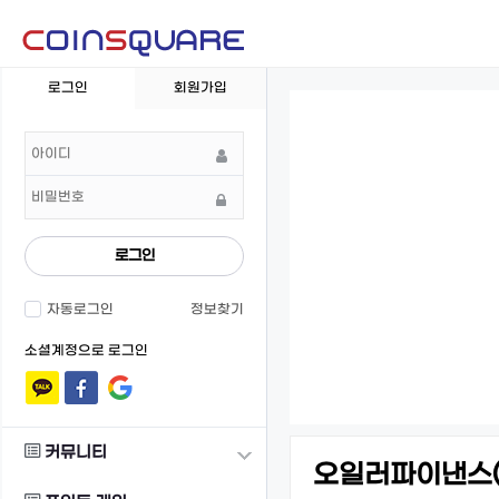
회
로그인
회원가입
원
로
그
인
로그인
자동로그인
정보찾기
소셜계정으로 로그인
커뮤니티
오일러파이낸스(Eu