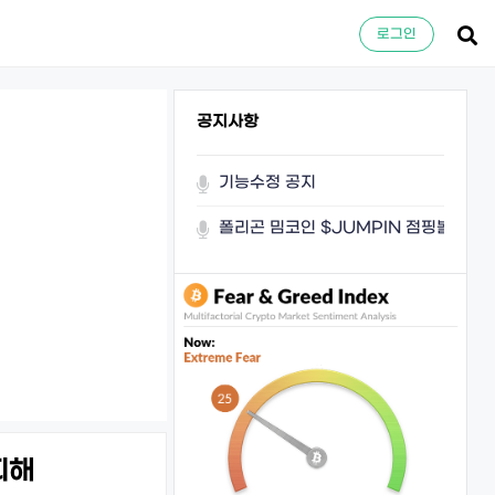
로그인
공지사항
기능수정 공지
폴리곤 밈코인 $JUMPIN 점핑볼이 쏜
피해