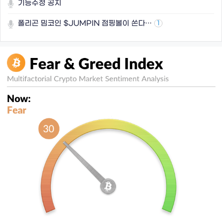
기능수정 공지
폴리곤 밈코인 $JUMPIN 점핑볼이 쏜다…
1