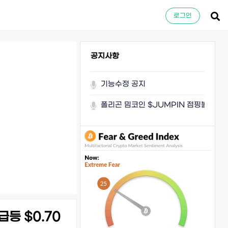
로그인
공지사항
기능수정 공지
폴리곤 밈코인 $JUMPIN 점핑볼이 쏜
급등 $0.70