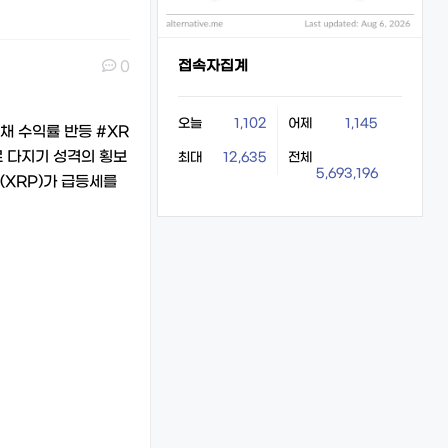
접속자집계
0
오늘
1,102
어제
1,145
채 수익률 반등 #XR
로 다지기 성격의 횡보
최대
12,635
전체
5,693,196
(XRP)가 급등세를