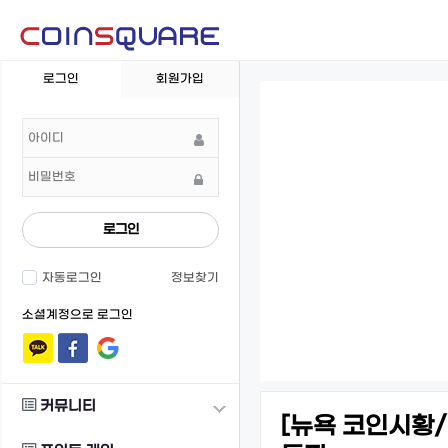
회
로그인
회원가입
원
로
그
인
로그인
자동로그인
정보찾기
소셜계정으로 로그인
커뮤니티
[뉴욕 코인시황/마