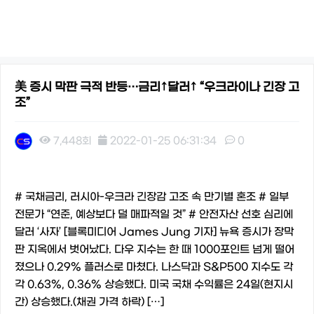
美 증시 막판 극적 반등…금리↑달러↑ “우크라이나 긴장 고
조”
7,448회
2022-01-25 06:31:34
0
본문
# 국채금리, 러시아-우크라 긴장감 고조 속 만기별 혼조 # 일부
전문가 “연준, 예상보다 덜 매파적일 것” # 안전자산 선호 심리에
달러 ‘사자’ [블록미디어 James Jung 기자] 뉴욕 증시가 장막
판 지옥에서 벗어났다. 다우 지수는 한 때 1000포인트 넘게 떨어
졌으나 0.29% 플러스로 마쳤다. 나스닥과 S&P500 지수도 각
각 0.63%, 0.36% 상승했다. 미국 국채 수익률은 24일(현지시
간) 상승했다.(채권 가격 하락) […]