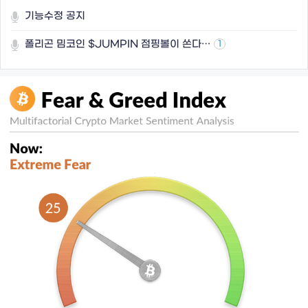
기능수정 공지
폴리곤 밈코인 $JUMPIN 점핑볼이 쏜다…
1