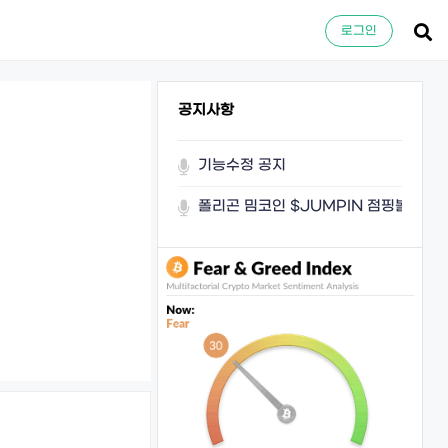
로그인
공지사항
기능수정 공지
폴리곤 밈코인 $JUMPIN 점핑볼이 쏜