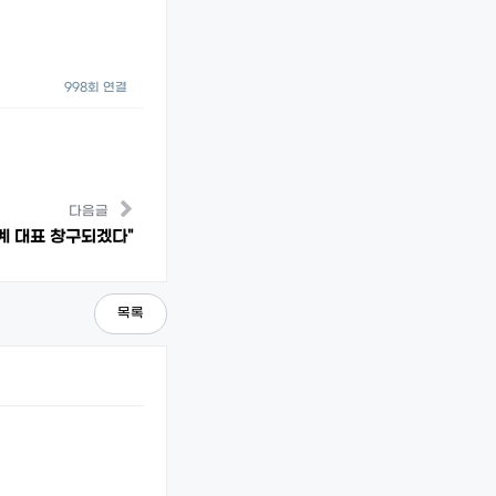
998회 연결
다음글
계 대표 창구되겠다"
목록