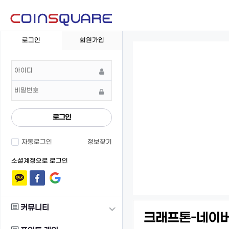
회
로그인
회원가입
원
로
그
인
로그인
자동로그인
정보찾기
소셜계정으로 로그인
커뮤니티
크래프톤-네이버