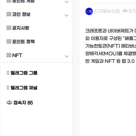
포인트 게임
디지털뉴스팀
8,1
코인 정보
본문
공지사항
크래프톤과 네이버제트가 메
외 이용자로 구성된 "배틀
포인트 정책
가능한토큰(NFT) 메타버스
양해각서(MOU)를 체결했
NFT
반 게임과 NFT 등 웹 3
텔레그램 그룹
텔레그램 채널
접속자
85