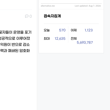
접속자집계
0
오늘
570
어제
1,123
채굴자들이 운영을 포기
 성공적으로 이루어졌
최대
12,635
전체
5,693,787
수익원이 반으로 감소
압력과 폐쇄된 암호화