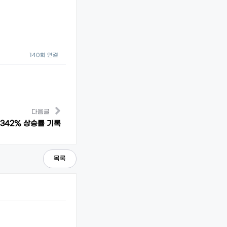
140회 연결
다음글
 342% 상승률 기록
목록