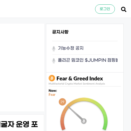
로그인
공지사항
기능수정 공지
폴리곤 밈코인 $JUMPIN 점핑볼이 쏜
채굴자 운영 포