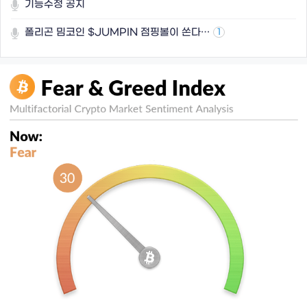
기능수정 공지
폴리곤 밈코인 $JUMPIN 점핑볼이 쏜다…
1