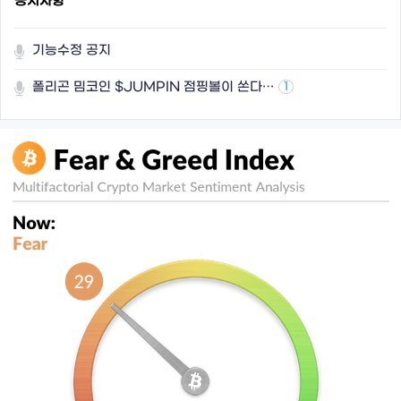
공지사항
기능수정 공지
폴리곤 밈코인 $JUMPIN 점핑볼이 쏜다…
1