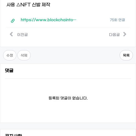
사용 △NFT 신발 제작
https://www.blockchaintoday.co.kr/news/articleView.html?idxno=47310
75회 연결
이전글
다음글
수정
삭제
목록
댓글
등록된 댓글이 없습니다.