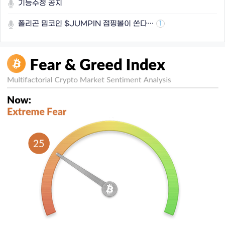
기능수정 공지
폴리곤 밈코인 $JUMPIN 점핑볼이 쏜다…
1