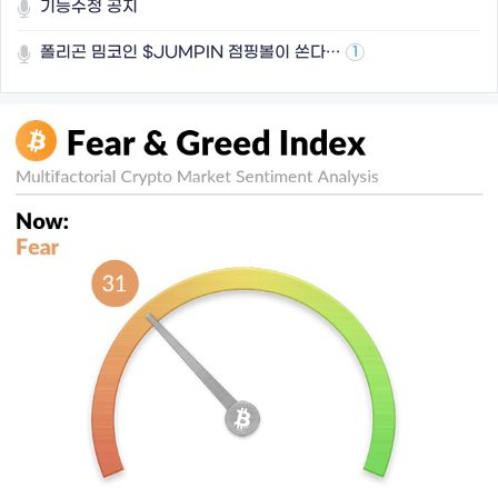
기능수정 공지
폴리곤 밈코인 $JUMPIN 점핑볼이 쏜다…
1