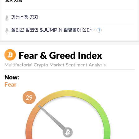
공지사항
기능수정 공지
폴리곤 밈코인 $JUMPIN 점핑볼이 쏜다…
1