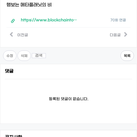
행보는 메타플래닛의 비
https://www.blockchaintoday.co.kr/news/articleView.html?idxno=53697
70회 연결
이전글
다음글
검색
수정
삭제
목록
댓글
등록된 댓글이 없습니다.