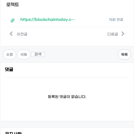
로젝트
https://blockchaintoday.co.kr/news/articleView.html?idxno=63229
15회 연결
이전글
다음글
검색
수정
삭제
목록
댓글
등록된 댓글이 없습니다.