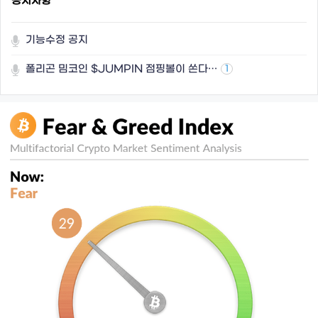
공지사항
기능수정 공지
폴리곤 밈코인 $JUMPIN 점핑볼이 쏜다…
1