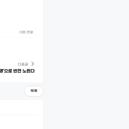
13회 연결
다음글
증명’으로 반전 노린다
목록