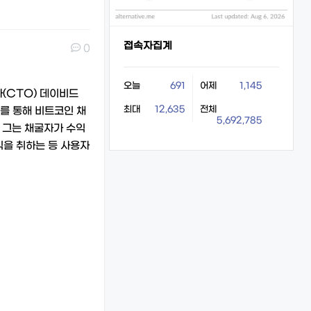
접속자집계
0
오늘
691
어제
1,145
자(CTO) 데이비드
최대
12,635
전체
의를 통해 비트코인 채
5,692,785
 그는 채굴자가 수익
익을 취하는 등 사용자