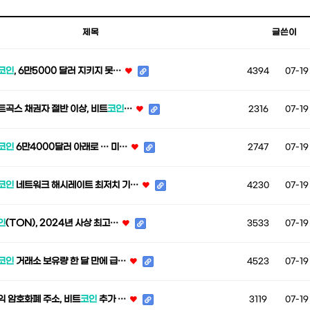
제목
글쓴이
코인
, 6만5000 달러 지키지 못…
4394
07-19
트곡스 채권자 절반 이상, 비트
코인
…
2316
07-19
코인
6만4000달러 아래로 … 미…
2747
07-19
코인
네트워크 해시레이트 최저치 기…
4230
07-19
인
(TON), 2024년 사상 최고…
3533
07-19
코인
거래소 보유량 한 달 만에 급…
4523
07-19
익 암호화폐 주소, 비트
코인
추가 …
3119
07-19