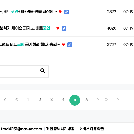
E, 비트
코인
·이더리움 선물 시장에…
2872
07-19
 분석가 제이슨 피지노, 비트
코인
…
4020
07-19
“트럼프 비트
코인
금지하려 했다..승리…
3727
07-19
1
2
3
4
5
6
:
tmd4351@naver.com
개인정보처리방침
서비스이용약관