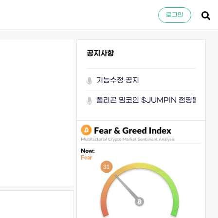
로그인
공지사항
기능수정 공지
폴리곤 밈코인 $JUMPIN 점핑볼이 쏜