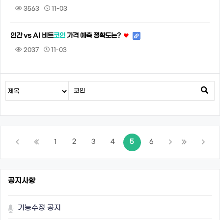
3563
11-03
인간 vs AI 비트
코인
가격 예측 정확도는?
2037
11-03
1
2
3
4
5
6
공지사항
기능수정 공지