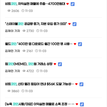
비트
코인
, 차익실현 매물에 주춤…4700만원대
2606
11-03
"스테이블
코인
공급량 증가, 자본 유입 증가 의미"
김제이 기자
2730
11-03
월드
코인
"400만 앱 다운로드·월간 100만 명 사용…
김재민 기자
2161
11-03
밈
코인
(MEME),
코인
원 거래소 상장
김재민 기자
4722
11-03
비트
코인
, 산타 랠리 힘입어 연내 $56K 도달 가능성…
3860
11-03
[뉴욕
코인
시황/마감] 이익실현 매물로 소폭 조정 … …