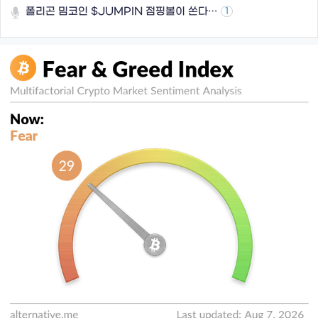
폴리곤 밈코인 $JUMPIN 점핑볼이 쏜다…
1