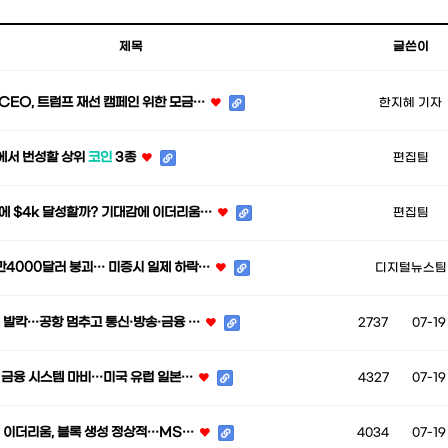
제목
글쓴이
CEO, 트럼프 재선 캠페인 위한 모금…
한지혜 기자
에서 번성할 상위
코인
3종
편집팀
에 $4k 달성할까? 기대감에 이더리움…
편집팀
만4000달러 붕괴… 미증시 일제 하락…
디지털뉴스팀
에 발칵…공항 멈추고 통신·방송·금융 …
2737
07-19
란, 금융 시스템 마비…미국 유럽 일본…
4327
07-19
· 이더리움, 블록 생성 정상적…MS…
4034
07-19