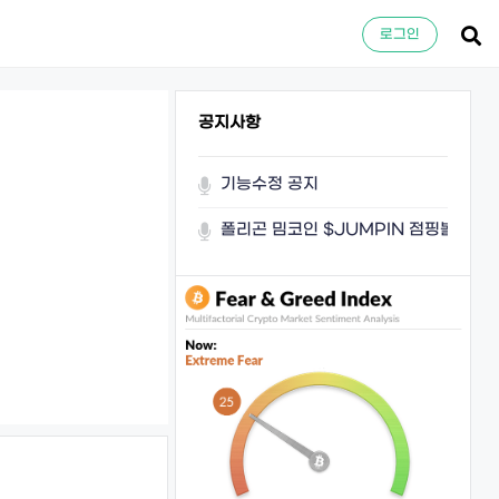
로그인
공지사항
기능수정 공지
폴리곤 밈코인 $JUMPIN 점핑볼이 쏜