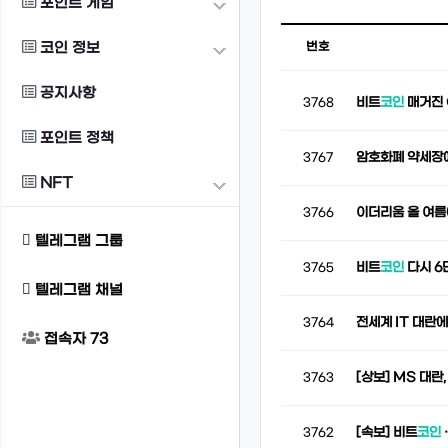
포인트 게임
코인 정보
번호
공지사항
비트
코인
매거진 
3768
포인트 정책
암호화폐 약세장
3767
NFT
이더리움 올 여름
3766
텔레그램 그룹
비트
코인
다시 6
3765
텔레그램 채널
전세계 IT 대란
3764
접속자
73
[상보] MS 대
3763
[속보] 비트
코인
3762