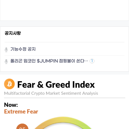
공지사항
기능수정 공지
폴리곤 밈코인 $JUMPIN 점핑볼이 쏜다…
1