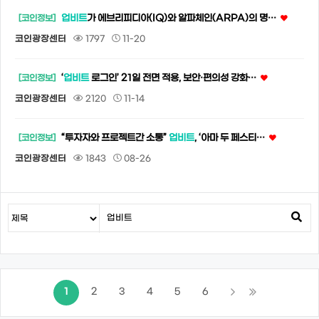
업비트
가 에브리피디아(IQ)와 알파체인(ARPA)의 명…
[코인정보]
코인광장센터
1797
11-20
‘
업비트
로그인’ 21일 전면 적용, 보안·편의성 강화…
[코인정보]
코인광장센터
2120
11-14
“투자자와 프로젝트간 소통”
업비트
, ‘아마 두 페스티…
[코인정보]
코인광장센터
1843
08-26
1
2
3
4
5
6