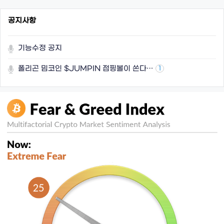
공지사항
기능수정 공지
폴리곤 밈코인 $JUMPIN 점핑볼이 쏜다…
1