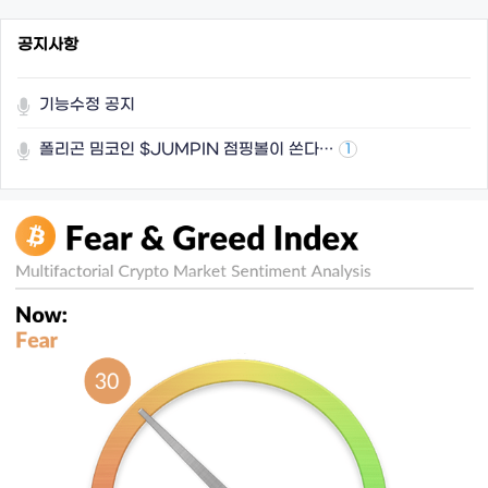
공지사항
기능수정 공지
폴리곤 밈코인 $JUMPIN 점핑볼이 쏜다…
1