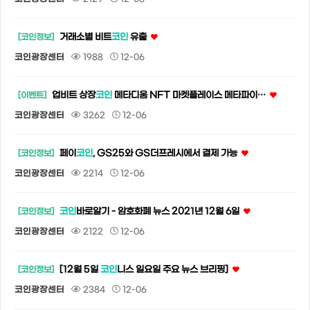
거래소별 비트
코인
유출
[코인정보]
코인광장센터
1988
12-06
업비트 상장
코인
메타디움 NFT 마켓플레이스 메타파이…
[이벤트]
코인광장센터
3262
12-06
페이
코인
, GS25와 GS더프레시에서 결제 가능
[코인정보]
코인광장센터
2214
12-06
코인
바로알기 - 암호화폐 뉴스 2021년 12월 6일
[코인정보]
코인광장센터
2122
12-06
[12월 5일
코인
니스 일요일 주요 뉴스 브리핑]
[코인정보]
코인광장센터
2384
12-06