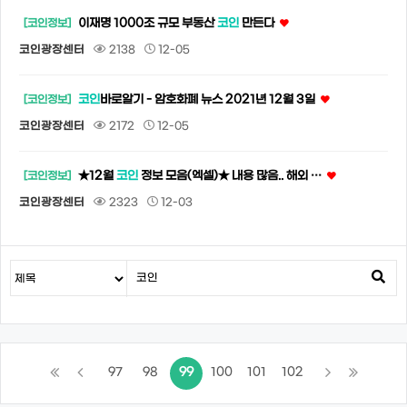
이재명 1000조 규모 부동산
코인
만든다
[코인정보]
코인광장센터
2138
12-05
코인
바로알기 - 암호화폐 뉴스 2021년 12월 3일
[코인정보]
코인광장센터
2172
12-05
★12월
코인
정보 모음(엑셀)★ 내용 많음.. 해외 …
[코인정보]
코인광장센터
2323
12-03
97
98
99
100
101
102