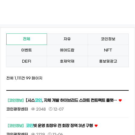
전체
자유
코인정보
이벤트
에어드랍
NFT
DEFI
호재악재
홍보및광고
전체 1,111건
99 페이지
[시스
코인
, 자체 개발 하이브리드 스마트 컨트랙트 플랫…
[코인정보]
코인광장센터
2048
12-07
코인
빗 운영 최창우 전 회장 징역 3년 구형
[코인정보]
코인광장센터
2129
12-06