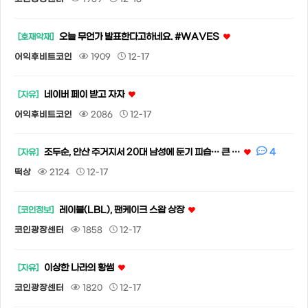
오늘 무언가 발표한다고하네요. #WAVES
[호재악재]
어익후비트코인
1909
12-17
네이버 페이 받고 자자
[자유]
어익후비트코인
2086
12-17
4
조두순, 안산 주거지서 20대 남성에 둔기 피습… 큰 …
[자유]
떡상
2124
12-17
레이블(LBL), 팬케이크 스왑 상장
[코인정보]
코인광장센터
1858
12-17
이상한 나라의 황썸
[자유]
코인광장센터
1820
12-17