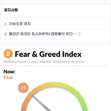
공지사항
기능수정 공지
폴리곤 밈코인 $JUMPIN 점핑볼이 쏜다…
1