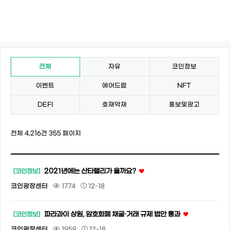
전체
자유
코인정보
이벤트
에어드랍
NFT
DEFI
호재악재
홍보및광고
전체 4,216건
355 페이지
2021년에는 산타랠리가 올까요?
[코인정보]
코인광장센터
1774
12-18
파라과이 상원, 암호화폐 채굴·거래 규제 법안 통과
[코인정보]
코인광장센터
1959
12-18