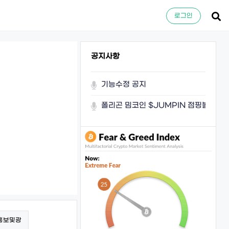
로그인
공지사항
기능수정 공지
폴리곤 밈코인 $JUMPIN 점핑볼이 쏜
홍보및광