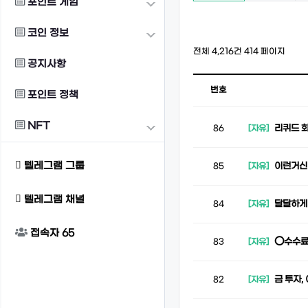
포인트 게임
코인 정보
전체 4,216건
414 페이지
공지사항
번호
포인트 정책
NFT
리퀴드 
86
[자유]
텔레그램 그룹
이런거신
85
[자유]
텔레그램 채널
달달하게
84
[자유]
접속자
65
⭕️수수료
83
[자유]
금 투자,
82
[자유]