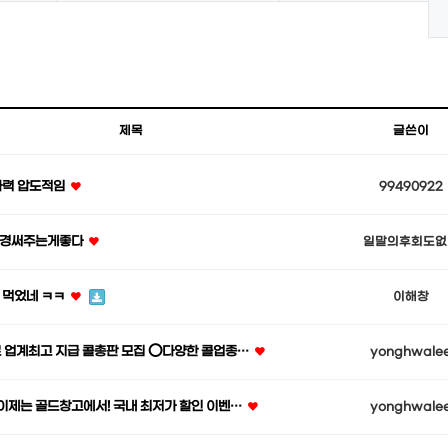
제목
글쓴이
화력 압도적임
99490922
경써주는게좋다
일말의후회도없
 먹었네 ㅋㅋ
이해창
 업계최고 지급 콜총판 모집 ⭕️다양한 콜업종…
yonghwale
 이제는 골드창고에서! 국내 최저가 할인 이벤…
yonghwale