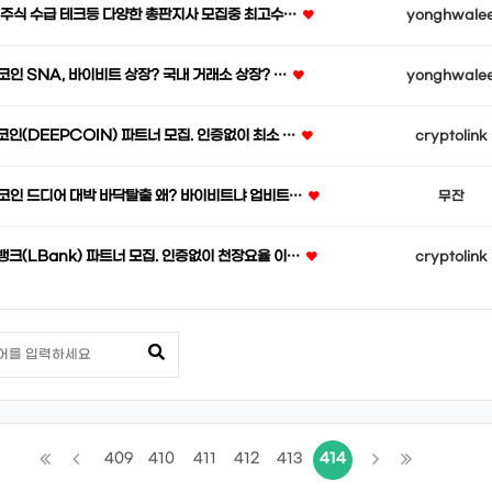
 주식 수급 테크등 다양한 총판지사 모집중 최고수…
yonghwale
코인 SNA, 바이비트 상장? 국내 거래소 상장? …
yonghwale
코인(DEEPCOIN) 파트너 모집. 인증없이 최소 …
cryptolink
코인 드디어 대박 바닥탈출 왜? 바이비트냐 업비트…
무잔
뱅크(LBank) 파트너 모집. 인증없이 천장요율 이…
cryptolink
409
410
411
412
413
414