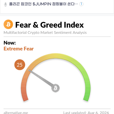
폴리곤 밈코인 $JUMPIN 점핑볼이 쏜다…
1