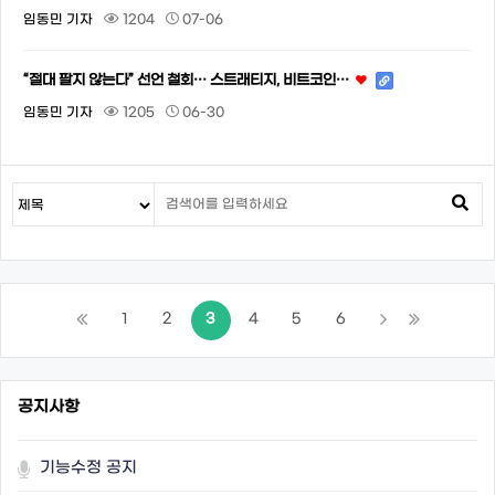
임동민 기자
1204
07-06
“절대 팔지 않는다” 선언 철회… 스트래티지, 비트코인…
임동민 기자
1205
06-30
1
2
3
4
5
6
공지사항
기능수정 공지