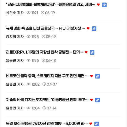
“달러·디지털화폐·블록체인까지”…일본은행의 경고, 세계…
최민호 기자
1191
05-19
규제 강화 속 조율 나선 금융당국… FIU, 가상자산 …
강지희 기자
1195
05-19
리플(XRP), 1.19달러 저항선 안착 공방전… 단기…
임동민 기자
1196
06-18
비트코인 급락 충격, 스트래티지 자본 구조 전면 재편 …
임동민 기자
1202
07-07
기술적 바닥 다지는 도지코인, ‘이동평균선 안착’ 두고…
임동민 기자
1204
07-14
독일 보수 은행권 가상자산 전면 해방… 5,000만 리…