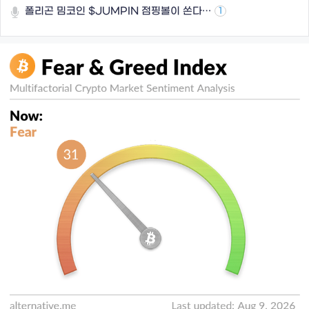
폴리곤 밈코인 $JUMPIN 점핑볼이 쏜다…
1