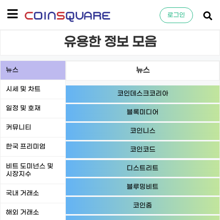
로그인
유용한 정보 모음
뉴스
뉴스
시세 및 차트
코인데스크코리아
일정 및 호재
블록미디어
커뮤니티
코인니스
한국 프리미엄
코인코드
비트 도미넌스 및
디스트리트
시장지수
블루밍비트
국내 거래소
코인줌
해외 거래소