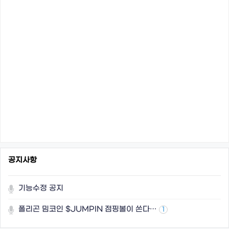
공지사항
기능수정 공지
폴리곤 밈코인 $JUMPIN 점핑볼이 쏜다…
1