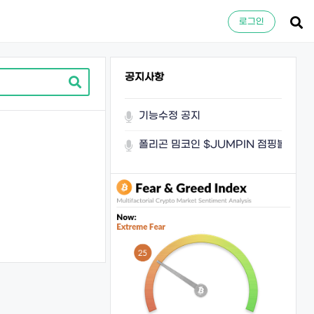
로그인
공지사항
기능수정 공지
폴리곤 밈코인 $JUMPIN 점핑볼이 쏜