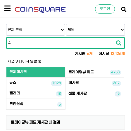
로그인
게시판
6개
게시물
12,126개
1/1,213 페이지 열람 중
전체게시판
트레이딩뷰 피드
4753
뉴스
게시판
7028
307
갤러리
선물 게시판
18
15
코인상식
5
트레이딩뷰 피드 게시판 내 결과