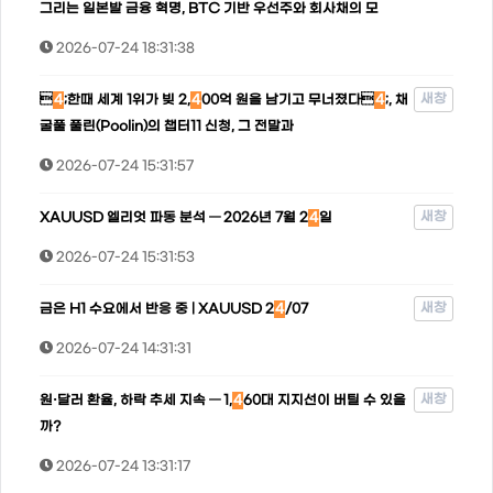
그리는 일본발 금융 혁명, BTC 기반 우선주와 회사채의 모
2026-07-24 18:31:38
새창

4
;한때 세계 1위가 빚 2,
4
00억 원을 남기고 무너졌다
4
;, 채
굴풀 풀린(Poolin)의 챕터11 신청, 그 전말과
2026-07-24 15:31:57
새창
XAUUSD 엘리엇 파동 분석 — 2026년 7월 2
4
일
2026-07-24 15:31:53
새창
금은 H1 수요에서 반응 중 | XAUUSD 2
4
/07
2026-07-24 14:31:31
새창
원·달러 환율, 하락 추세 지속 — 1,
4
60대 지지선이 버틸 수 있을
까?
2026-07-24 13:31:17