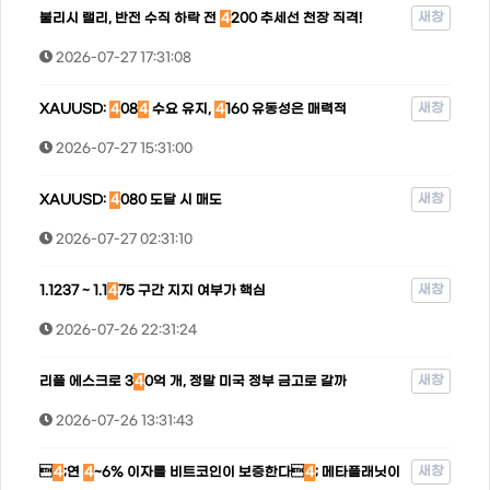
새창
불리시 랠리, 반전 수직 하락 전
4
200 추세선 천장 직격!
2026-07-27 17:31:08
새창
XAUUSD:
4
08
4
수요 유지,
4
160 유동성은 매력적
2026-07-27 15:31:00
새창
XAUUSD:
4
080 도달 시 매도
2026-07-27 02:31:10
새창
1.1237 ~ 1.1
4
75 구간 지지 여부가 핵심
2026-07-26 22:31:24
새창
리플 에스크로 3
4
0억 개, 정말 미국 정부 금고로 갈까
2026-07-26 13:31:43
새창

4
;연
4
~6% 이자를 비트코인이 보증한다
4
; 메타플래닛이