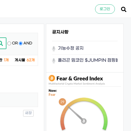
로그인
공지사항
OR
AND
기능수정 공지
폴리곤 밈코인 $JUMPIN 점핑볼이 쏜
판
1개
게시물
62개
새창