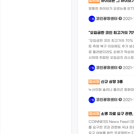
업비트
하이브는 그 하이브가
엉뚱한 하이브가 오르는즁 BTS 하
코인광장센터
2021-1
"오입금한 코인 최고가의 70
"오입금한 코인 최고가의 70%
트 측에 복구 이외에도 추가 
로 돌려받더라도 손해가 막심하다
시하며 취합된 오입금자 리스트
코인광장센터
2021-1
업비트
신규 상장 3종
누사이퍼 솔라나 폴리곤 원화마켓
코인광장센터
2021-1
업비트
소명 자료 요구 관련,
COINNESS News Feed
를 요구한 것과 관련해 국내 프
요구 여부를 밝힌 프로젝트는 다