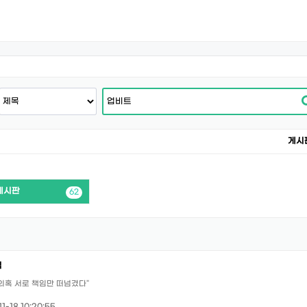
게시
게시판
62
깈
의혹 서로 책임만 떠넘겼다"