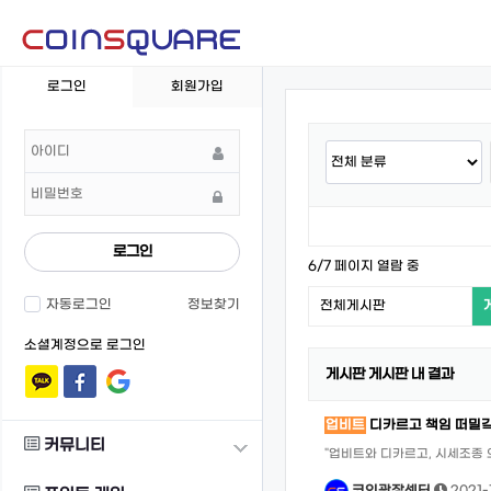
회
로그인
회원가입
원
로
그
인
로그인
6/7 페이지 열람 중
자동로그인
정보찾기
전체게시판
소셜계정으로 로그인
게시판 게시판 내 결과
업비트
디카르고 책임 떠밀
커뮤니티
"업비트와 디카르고, 시세조종 