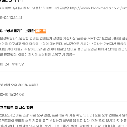
 아니다 ㅋㅋㅋ
이브+두나무 합작…엉뚱한 하이브 코인 급상승 http://www.blockmedia.co.kr/arch
1-04 10:14:41
% 보상해달라"...난감한
업비트
 보상해달라"...난감한 업비트 업비트가 상장한 가상자산 '폴리곤(MATIC)' 오입금 사태와 
보상안을 요구하고 있어 협상에 난항이 예상된다. 실시간으로 시세가 변동하는 가상자산 특성상
는 것이 이들의 주장이다. 24일 업계에 따르면 업비트 폴리곤 오입금 피해자 단체는 최근 
를 전달했다. 이들이 제시한 보상안은 △복구 시 입금…
0-24 14:41:39
 상장 오우 300% 부럽다
0-15 16:24:03
 프로젝트 측 사실 확인
 (코인니스) [업비트 소명 자료 요구 관련, 프로젝트 측 사실 확인 잇따라] 오늘 오후 업비트가 
로젝트들이 잇따라 소명 자료를 요구 받았는지 여부를 밝히고 있다. 현재(오후 18시)까지 커
음과 같다. 소명자료 요구 없음 -보라 -피르마체인 -엠블 -알파쿼크 -코박 -메타디움 -밀크