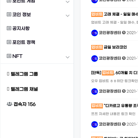
코인광장센터
2021-1
포인트 게임
코인 정보
업비트
고래 체결 - 일일 매수,
업비트 고래 체결 - 일일 매수,
공지사항
코인광장센터
2021-1
포인트 정책
업비트
금일 보라코인
NFT
코인광장센터
2021-1
[단독]
업비트
, 60개월 치
텔레그램 그룹
오우 업비트 ㅎㅎ하단 링크확인
텔레그램 채널
코인광장센터
2021-1
접속자
156
업비트
"디카르고 유통량 조
쯔쯔 자세한 내용은 링크 확인
코인광장센터
2021-1