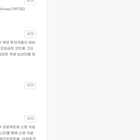
새창
ives/199783
새창
관련 해당 투자자들이 업비
 오입금된 코인을 그대
업비트 측에 보상안을 제
새창
새창
일부 프로젝트에 소명 자료
뮤니티를 통해 소명 자료
 -캐리프로토콜 -아하토큰