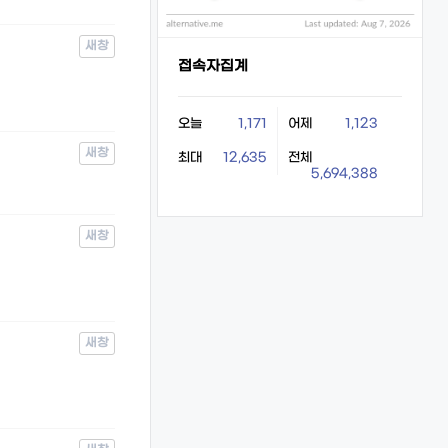
새창
접속자집계
오늘
1,171
어제
1,123
새창
최대
12,635
전체
5,694,388
새창
새창