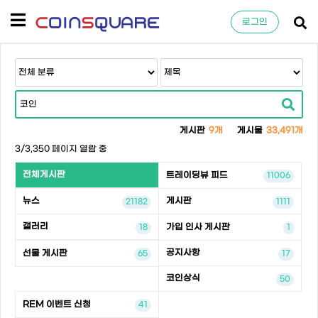
로그인
게시판
9개
게시물
33,491개
3/3,350 페이지 열람 중
전체게시판
트레이딩뷰 피드
11006
뉴스
게시판
21182
1111
갤러리
가입 인사 게시판
18
1
공지사항
선물 게시판
65
17
코인상식
50
REM 이벤트 신청
41