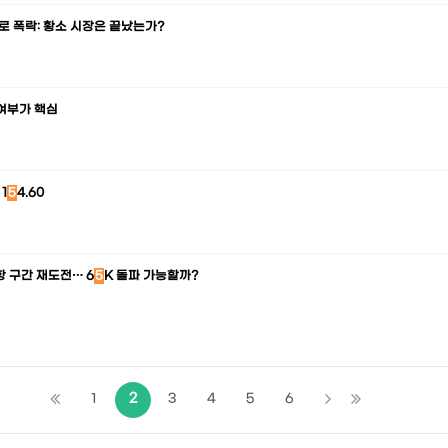
0으로 폭락: 황소 시장은 끝났는가?
 여부가 핵심
 1
5
4.60
항 구간 재도전… 6
5
K 돌파 가능할까?
1
2
3
4
5
6