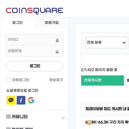
회
로그인
회원가입
원
로
그
인
로그인
2/1,422 페이지 열람 중
자동로그인
정보찾기
전체게시판
소셜계정으로 로그인
트레이딩뷰 피드 게시판 내 
커뮤니티
6
5
.8K~66.3K 구간 지지 