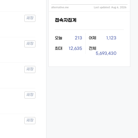
새창
접속자집계
오늘
213
어제
1,123
새창
최대
12,635
전체
5,693,430
새창
새창
새창