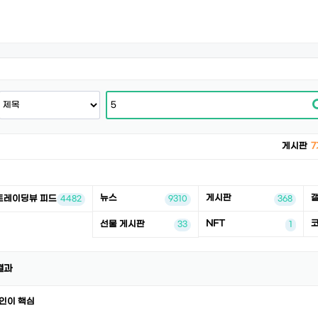
게시판
7
뉴스
게시판
트레이딩뷰 피드
4482
9310
368
NFT
선물 게시판
33
1
결과
확인이 핵심