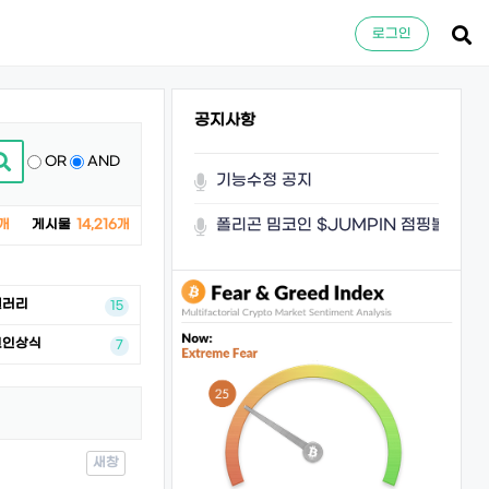
로그인
공지사항
OR
AND
기능수정 공지
폴리곤 밈코인 $JUMPIN 점핑볼이 쏜
개
게시물
14,216개
갤러리
15
코인상식
7
새창