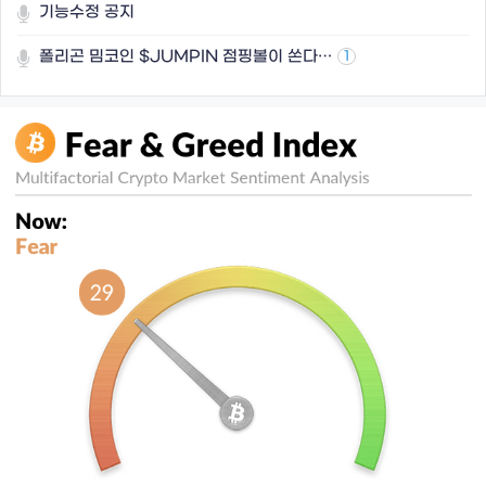
기능수정 공지
폴리곤 밈코인 $JUMPIN 점핑볼이 쏜다…
1