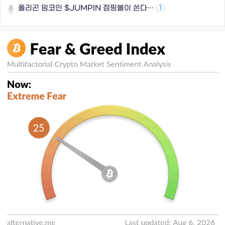
폴리곤 밈코인 $JUMPIN 점핑볼이 쏜다…
1