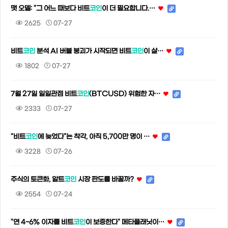
맷 오델: "그 어느 때보다 비트
코인
이 더 필요합니다.…
2625
07-27
비트
코인
분석 AI 버블 붕괴가 시작되면 비트
코인
이 살…
1802
07-27
7월 27일 일일관점 비트
코인
(BTCUSD) 위험한 자…
2333
07-27
"비트
코인
에 늦었다"는 착각, 아직 5,700만 명이 …
3228
07-26
주식의 토큰화, 알트
코인
시장 판도를 바꿀까?
2554
07-24
"연 4~6% 이자를 비트
코인
이 보증한다" 메타플래닛이…