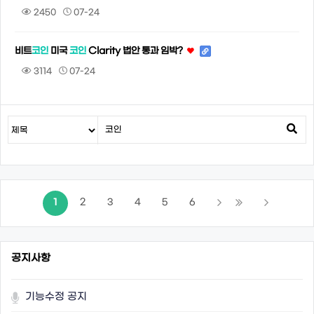
2450
07-24
비트
코인
미국
코인
Clarity 법안 통과 임박?
3114
07-24
1
2
3
4
5
6
공지사항
기능수정 공지