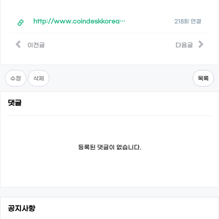
http://www.coindeskkorea.com/news/articleView.html?idxno=78626
218회 연결
이전글
다음글
수정
삭제
목록
댓글
등록된 댓글이 없습니다.
공지사항