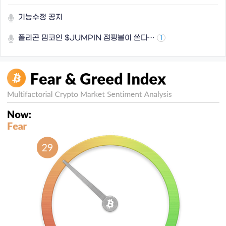
기능수정 공지
폴리곤 밈코인 $JUMPIN 점핑볼이 쏜다…
1