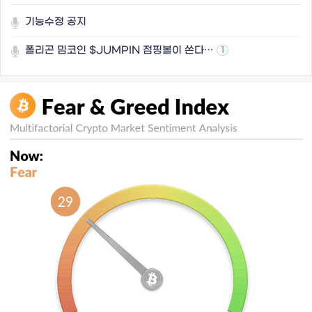
기능수정 공지
폴리곤 밈코인 $JUMPIN 점핑볼이 쏜다…
1