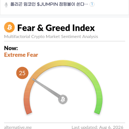
폴리곤 밈코인 $JUMPIN 점핑볼이 쏜다…
1