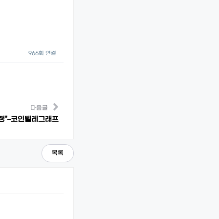
966회 연결
다음글
과정”–코인텔레그래프
목록