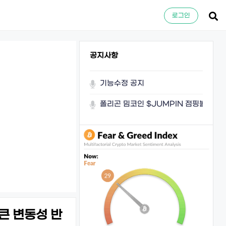
로그인
공지사항
기능수정 공지
폴리곤 밈코인 $JUMPIN 점핑볼이 쏜
큰 변동성 반