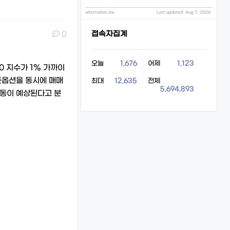
접속자집계
0
오늘
1,676
어제
1,123
0 지수가 1% 가까이
풋옵션을 동시에 매매
최대
12,635
전체
5,694,893
 변동이 예상된다고 분